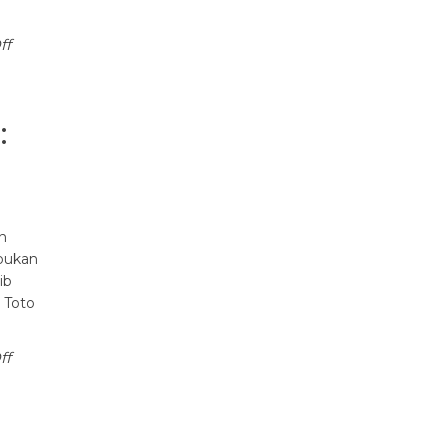
ff
:
n
ibukan
ib
 Toto
ff