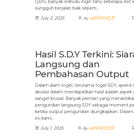
QRIS, banyak individu ingin tahu seberapa slot i
sungguh berjalan baik seperti…
safASFsf231
July 2, 2025
By
Hasil S.D.Y Terkini: Sia
Langsung dan
Pembahasan Output
Dalam alam togel, terutama togel SDY, speed 
akurasi dalam mendapatkan hasil adalah aspek
sangat krusial. Banyak pemain yang menantika
pengundian langsung SDY sebagai moment pe
ketika output pengundian diungkapkan. Dalam a
ini, kami…
safASFsf231
July 1, 2025
By