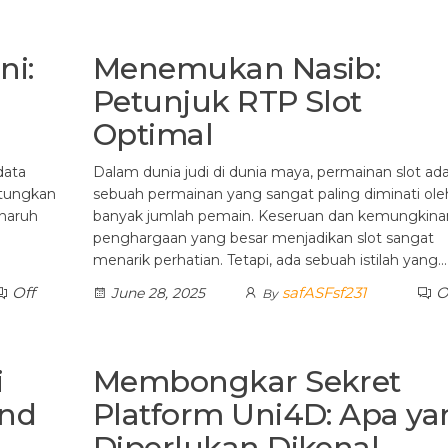
ni:
Menemukan Nasib:
Petunjuk RTP Slot
Optimal
data
Dalam dunia judi di dunia maya, permainan slot ad
itungkan
sebuah permainan yang sangat paling diminati ole
enaruh
banyak jumlah pemain. Keseruan dan kemungkina
penghargaan yang besar menjadikan slot sangat
…
menarik perhatian. Tetapi, ada sebuah istilah yang…
Off
safASFsf231
O
June 28, 2025
By
i
Membongkar Sekret
and
Platform Uni4D: Apa ya
Diperlukan Dikenal