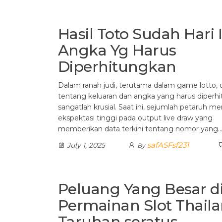
Hasil Toto Sudah Hari I
Angka Yg Harus
Diperhitungkan
Dalam ranah judi, terutama dalam game lotto, 
tentang keluaran dan angka yang harus diperh
sangatlah krusial. Saat ini, sejumlah petaruh m
ekspektasi tinggi pada output live draw yang
memberikan data terkini tentang nomor yang
safASFsf231
July 1, 2025
By
Peluang Yang Besar d
Permainan Slot Thail
Taruhan seratus