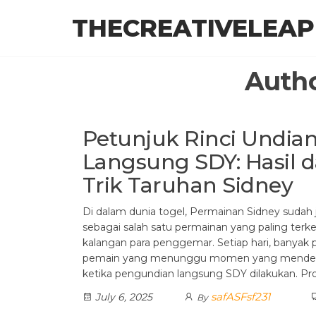
Skip
THECREATIVELEA
to
the
content
Auth
Petunjuk Rinci Undia
Langsung SDY: Hasil 
Trik Taruhan Sidney
Di dalam dunia togel, Permainan Sidney sudah 
sebagai salah satu permainan yang paling terke
kalangan para penggemar. Setiap hari, banyak 
pemain yang menunggu momen yang mende
ketika pengundian langsung SDY dilakukan. Pr
safASFsf231
July 6, 2025
By