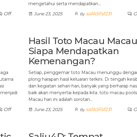
mengetahui serta mendapatkan…
Off
safASFsf231
O
June 23, 2025
By
Hasil Toto Macau Macau
Siapa Mendapatkan
Kemenangan?
jaga
Setiap, penggemar toto Macau menunggu denga
s utama
plong harapan hasil keluaran terkini. Di tengah kes
si
dan kegiatan sehari-hari, banyak yang berharap nas
 menjadi
baik akan menyertai kepada kita. toto macau pools
Macau hari ini adalah sorotan…
Off
safASFsf231
O
June 23, 2025
By
ic
Salju4D: Tempat