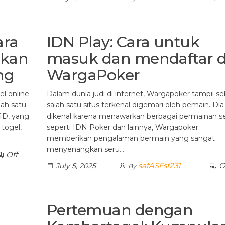
ara
IDN Play: Cara untuk
akan
masuk dan mendaftar d
ng
WargaPoker
l online
Dalam dunia judi di internet, Wargapoker tampil s
lah satu
salah satu situs terkenal digemari oleh pemain. Dia
a4D, yang
dikenal karena menawarkan berbagai permainan se
togel,
seperti IDN Poker dan lainnya, Wargapoker
memberikan pengalaman bermain yang sangat
menyenangkan seru…
Off
safASFsf231
O
July 5, 2025
By
Pertemuan dengan