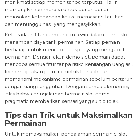
menikmati setiap momen tanpa terputus. Hal ini
memungkinkan mereka untuk benar-benar
merasakan ketegangan ketika memasang taruhan
dan menunggu hasil yang mengasyikkan.
Keberadaan fitur gampang maxwin dalam demo slot
menambah daya tarik permainan. Setiap pemain
berharap untuk mencapai jackpot yang mengubah
permainan. Dengan akun demo slot, pemain dapat
mencoba semua fitur tanpa risiko kehilangan uang asli.
Ini menciptakan peluang untuk berlatih dan
memahami mekanisme permainan sebelum bertaruh
dengan uang sungguhan. Dengan semua elemen ini,
jelas bahwa pengalaman bermain slot demo
pragmatic memberikan sensasi yang sulit ditolak.
Tips dan Trik untuk Maksimalkan
Permainan
Untuk memaksimalkan pengalaman bermain di slot