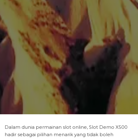
Dalam dunia permainan slot online, Slot Demo X500
hadir sebagai pilihan menarik yang tidak boleh