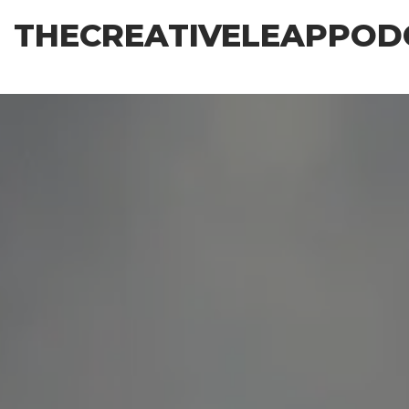
Skip
THECREATIVELEAPPOD
to
the
content