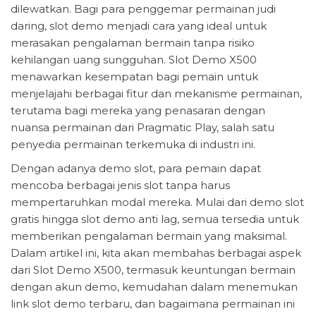
dilewatkan. Bagi para penggemar permainan judi
daring, slot demo menjadi cara yang ideal untuk
merasakan pengalaman bermain tanpa risiko
kehilangan uang sungguhan. Slot Demo X500
menawarkan kesempatan bagi pemain untuk
menjelajahi berbagai fitur dan mekanisme permainan,
terutama bagi mereka yang penasaran dengan
nuansa permainan dari Pragmatic Play, salah satu
penyedia permainan terkemuka di industri ini.
Dengan adanya demo slot, para pemain dapat
mencoba berbagai jenis slot tanpa harus
mempertaruhkan modal mereka. Mulai dari demo slot
gratis hingga slot demo anti lag, semua tersedia untuk
memberikan pengalaman bermain yang maksimal.
Dalam artikel ini, kita akan membahas berbagai aspek
dari Slot Demo X500, termasuk keuntungan bermain
dengan akun demo, kemudahan dalam menemukan
link slot demo terbaru, dan bagaimana permainan ini