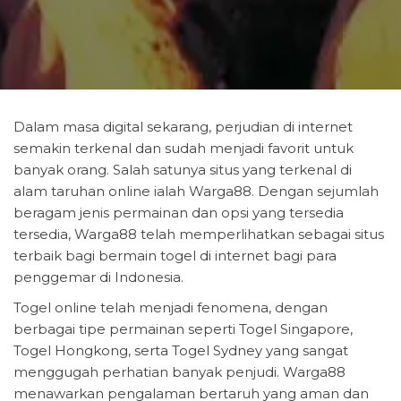
Dalam masa digital sekarang, perjudian di internet
semakin terkenal dan sudah menjadi favorit untuk
banyak orang. Salah satunya situs yang terkenal di
alam taruhan online ialah Warga88. Dengan sejumlah
beragam jenis permainan dan opsi yang tersedia
tersedia, Warga88 telah memperlihatkan sebagai situs
terbaik bagi bermain togel di internet bagi para
penggemar di Indonesia.
Togel online telah menjadi fenomena, dengan
berbagai tipe permainan seperti Togel Singapore,
Togel Hongkong, serta Togel Sydney yang sangat
menggugah perhatian banyak penjudi. Warga88
menawarkan pengalaman bertaruh yang aman dan