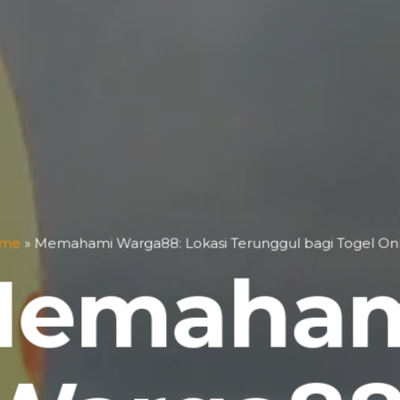
me
»
Memahami Warga88: Lokasi Terunggul bagi Togel On
emaha