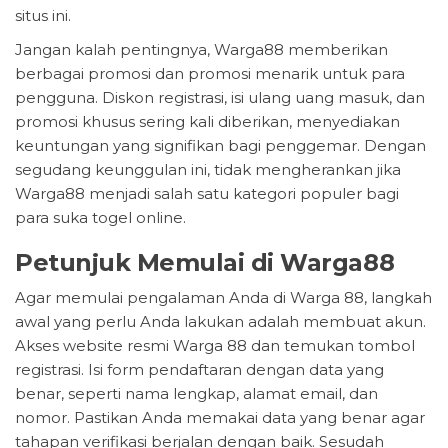
situs ini.
Jangan kalah pentingnya, Warga88 memberikan
berbagai promosi dan promosi menarik untuk para
pengguna. Diskon registrasi, isi ulang uang masuk, dan
promosi khusus sering kali diberikan, menyediakan
keuntungan yang signifikan bagi penggemar. Dengan
segudang keunggulan ini, tidak mengherankan jika
Warga88 menjadi salah satu kategori populer bagi
para suka togel online.
Petunjuk Memulai di Warga88
Agar memulai pengalaman Anda di Warga 88, langkah
awal yang perlu Anda lakukan adalah membuat akun.
Akses website resmi Warga 88 dan temukan tombol
registrasi. Isi form pendaftaran dengan data yang
benar, seperti nama lengkap, alamat email, dan
nomor. Pastikan Anda memakai data yang benar agar
tahapan verifikasi berjalan dengan baik. Sesudah