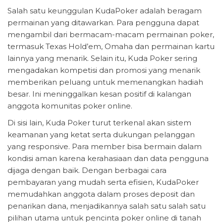
Salah satu keunggulan KudaPoker adalah beragam
permainan yang ditawarkan. Para pengguna dapat
mengambil dari bermacam-macam permainan poker,
termasuk Texas Hold’em, Omaha dan permainan kartu
lainnya yang menarik. Selain itu, Kuda Poker sering
mengadakan kompetisi dan promosi yang menarik
memberikan peluang untuk memenangkan hadiah
besar. Ini meninggalkan kesan positif di kalangan
anggota komunitas poker online.
Di sisi lain, Kuda Poker turut terkenal akan sistem
keamanan yang ketat serta dukungan pelanggan
yang responsive. Para member bisa bermain dalam
kondisi aman karena kerahasiaan dan data pengguna
dijaga dengan baik. Dengan berbagai cara
pembayaran yang mudah serta efisien, KudaPoker
memudahkan anggota dalam proses deposit dan
penarikan dana, menjadikannya salah satu salah satu
pilihan utama untuk pencinta poker online di tanah