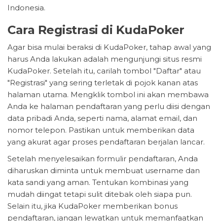
Indonesia.
Cara Registrasi di KudaPoker
Agar bisa mulai beraksi di KudaPoker, tahap awal yang
harus Anda lakukan adalah mengunjungi situs resmi
KudaPoker. Setelah itu, carilah tombol "Daftar" atau
"Registrasi" yang sering terletak di pojok kanan atas
halaman utama. Mengklik tombol ini akan membawa
Anda ke halaman pendaftaran yang perlu diisi dengan
data pribadi Anda, seperti nama, alamat email, dan
nomor telepon. Pastikan untuk memberikan data
yang akurat agar proses pendaftaran berjalan lancar.
Setelah menyelesaikan formulir pendaftaran, Anda
diharuskan diminta untuk membuat username dan
kata sandi yang aman. Tentukan kombinasi yang
mudah diingat tetapi sulit ditebak oleh siapa pun.
Selain itu, jika KudaPoker memberikan bonus
pendaftaran, jangan lewatkan untuk memanfaatkan