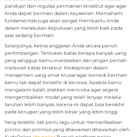
panduan dan regulasi permainan tersebut agar agar
Anda dapat bermain dalam keyakinan. Memahami
fundamentals juga akan sangat membantu Anda
dalam melakukan keputusan yang lebih baik pada
saat sedang bermain.
Selanjutnya, kelola anggaran Anda secara penuh
pertimbangan. Tentukan batas berapa banyak uang
yang sanggup kamu investasikan dan jangan pernah
melewati batas tersebut. Kedisiplinan dalam
manajemen uang amat krusial agar komedi bermain
kamu tak dapat berakhir di kecewa. Apabila kamu
mengalami kalah, elakkan mencoba agar segera
mengembalikan modal yang telah lenyap melalui
taruhan lebih banyak, karena ini dapat bisa berakhir
pada kerugian yang lebih besar yang lebih tinggi.
Yang terakhir, tak perlu ragu untuk memanfaatkan
promo dan promosi yang ditawarkan ditawarkan oleh
KudaPoker.
idn poker
Banyak platform poker