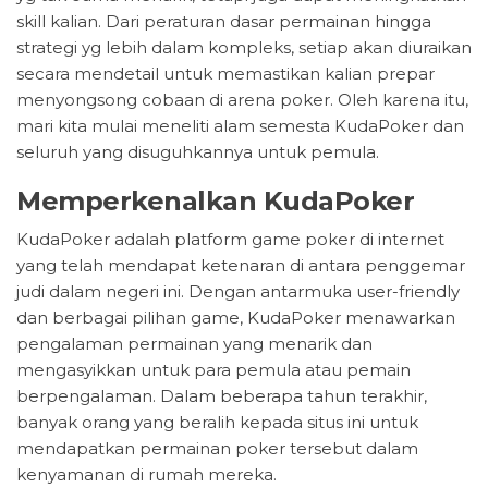
skill kalian. Dari peraturan dasar permainan hingga
strategi yg lebih dalam kompleks, setiap akan diuraikan
secara mendetail untuk memastikan kalian prepar
menyongsong cobaan di arena poker. Oleh karena itu,
mari kita mulai meneliti alam semesta KudaPoker dan
seluruh yang disuguhkannya untuk pemula.
Memperkenalkan KudaPoker
KudaPoker adalah platform game poker di internet
yang telah mendapat ketenaran di antara penggemar
judi dalam negeri ini. Dengan antarmuka user-friendly
dan berbagai pilihan game, KudaPoker menawarkan
pengalaman permainan yang menarik dan
mengasyikkan untuk para pemula atau pemain
berpengalaman. Dalam beberapa tahun terakhir,
banyak orang yang beralih kepada situs ini untuk
mendapatkan permainan poker tersebut dalam
kenyamanan di rumah mereka.