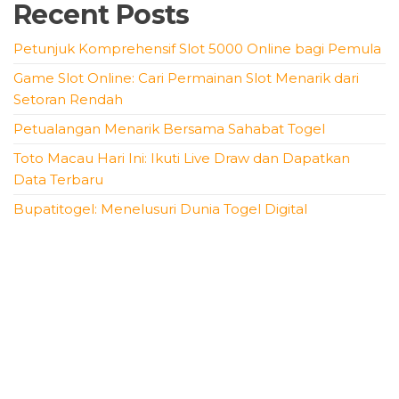
Recent Posts
Petunjuk Komprehensif Slot 5000 Online bagi Pemula
Game Slot Online: Cari Permainan Slot Menarik dari
Setoran Rendah
Petualangan Menarik Bersama Sahabat Togel
Toto Macau Hari Ini: Ikuti Live Draw dan Dapatkan
Data Terbaru
Bupatitogel: Menelusuri Dunia Togel Digital
Recent Comments
No comments to show.
Archives
August 2026
July 2026