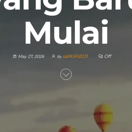
Mulai
safASFsf231
Off
May 27, 2026
By