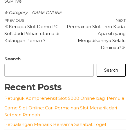
SGP live!
Category
GAME ONLINE
Post
Previous
N
PREVIOUS
NEXT
Kenapa Slot Demo PG
Permainan Slot Tren Kuda:
Post
P
navigation
Soft Jadi Pilihan utama di
Apa sih yang
Kalangan Pemain?
Menjadikannya Selalu
Diminati?
Search
Search
Recent Posts
Petunjuk Komprehensif Slot 5000 Online bagi Pemula
Game Slot Online: Cari Permainan Slot Menarik dari
Setoran Rendah
Petualangan Menarik Bersama Sahabat Togel