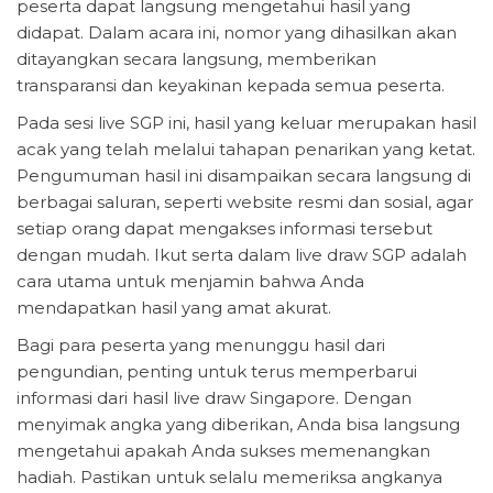
peserta dapat langsung mengetahui hasil yang
didapat. Dalam acara ini, nomor yang dihasilkan akan
ditayangkan secara langsung, memberikan
transparansi dan keyakinan kepada semua peserta.
Pada sesi live SGP ini, hasil yang keluar merupakan hasil
acak yang telah melalui tahapan penarikan yang ketat.
Pengumuman hasil ini disampaikan secara langsung di
berbagai saluran, seperti website resmi dan sosial, agar
setiap orang dapat mengakses informasi tersebut
dengan mudah. Ikut serta dalam live draw SGP adalah
cara utama untuk menjamin bahwa Anda
mendapatkan hasil yang amat akurat.
Bagi para peserta yang menunggu hasil dari
pengundian, penting untuk terus memperbarui
informasi dari hasil live draw Singapore. Dengan
menyimak angka yang diberikan, Anda bisa langsung
mengetahui apakah Anda sukses memenangkan
hadiah. Pastikan untuk selalu memeriksa angkanya