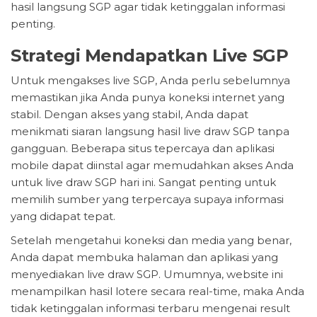
hasil langsung SGP agar tidak ketinggalan informasi
penting.
Strategi Mendapatkan Live SGP
Untuk mengakses live SGP, Anda perlu sebelumnya
memastikan jika Anda punya koneksi internet yang
stabil. Dengan akses yang stabil, Anda dapat
menikmati siaran langsung hasil live draw SGP tanpa
gangguan. Beberapa situs tepercaya dan aplikasi
mobile dapat diinstal agar memudahkan akses Anda
untuk live draw SGP hari ini. Sangat penting untuk
memilih sumber yang terpercaya supaya informasi
yang didapat tepat.
Setelah mengetahui koneksi dan media yang benar,
Anda dapat membuka halaman dan aplikasi yang
menyediakan live draw SGP. Umumnya, website ini
menampilkan hasil lotere secara real-time, maka Anda
tidak ketinggalan informasi terbaru mengenai result