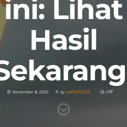
ini: Lihat
Hasil
Sekarang
safASFsf231
Off
November 8, 2025
By