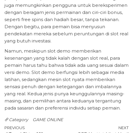
juga memungkinkan pengguna untuk bereksperimen
dengan beragam jenis permainan dan ciri-ciri bonus,
seperti free spins dan hadiah besar, tanpa tekanan.
Dengan begitu, para pemain bisa menyusun
pendekatan mereka sebelum peruntungan di slot real
yang butuh investasi.
Namun, meskipun slot demo memberikan
kesenangan yang tidak kalah dengan slot real, para
pemain harus tahu bahwa tidak ada uang sesuai dalam
versi demo. Slot demo berfungsi lebih sebagai media
latihan, sedangkan mesin slot nyata memberikan
sensasi penuh dengan ketegangan dan imbalannya
yang real. Kedua jenis punya keunggulannya masing-
masing, dan pemilihan antara keduanya tergantung
pada sasaran dan preferensi individu setiap pemain.
Category
GAME ONLINE
Post
Previous
N
PREVIOUS
NEXT