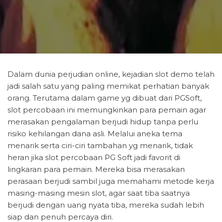
Dalam dunia perjudian online, kejadian slot demo telah
jadi salah satu yang paling memikat perhatian banyak
orang. Terutama dalam game yg dibuat dari PGSoft,
slot percobaan ini memungkinkan para pemain agar
merasakan pengalaman berjudi hidup tanpa perlu
risiko kehilangan dana asli. Melalui aneka tema
menarik serta ciri-ciri tambahan yg menarik, tidak
heran jika slot percobaan PG Soft jadi favorit di
lingkaran para pemain. Mereka bisa merasakan
perasaan berjudi sambil juga memahami metode kerja
masing-masing mesin slot, agar saat tiba saatnya
berjudi dengan uang nyata tiba, mereka sudah lebih
siap dan penuh percaya diri.