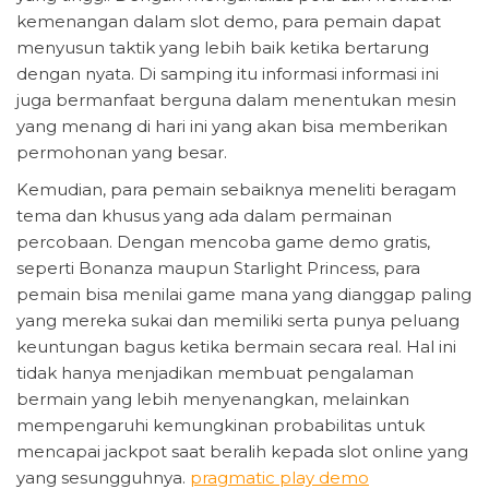
kemenangan dalam slot demo, para pemain dapat
menyusun taktik yang lebih baik ketika bertarung
dengan nyata. Di samping itu informasi informasi ini
juga bermanfaat berguna dalam menentukan mesin
yang menang di hari ini yang akan bisa memberikan
permohonan yang besar.
Kemudian, para pemain sebaiknya meneliti beragam
tema dan khusus yang ada dalam permainan
percobaan. Dengan mencoba game demo gratis,
seperti Bonanza maupun Starlight Princess, para
pemain bisa menilai game mana yang dianggap paling
yang mereka sukai dan memiliki serta punya peluang
keuntungan bagus ketika bermain secara real. Hal ini
tidak hanya menjadikan membuat pengalaman
bermain yang lebih menyenangkan, melainkan
mempengaruhi kemungkinan probabilitas untuk
mencapai jackpot saat beralih kepada slot online yang
yang sesungguhnya.
pragmatic play demo