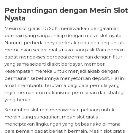
Perbandingan dengan Mesin Slot
Nyata
Mesin slot gratis PG Soft menawarkan pengalaman
bermain yang sangat mirip dengan mesin slot nyata.
Namun, perbedaannya terletak pada peluang untuk
memainkan secara gratis risiko uang asli. Para pemain
dapat mengakses berbagai permainan dengan fitur
yang sama seperti di slot berbayar, memberi
kesempatan mereka untuk menjadi akrab dengan
permainan sebelumnya menyetorkan deposit. Hal ini
amat membantu terutama bagi para pemula yang
ingin memahami mekanisme permainan dan strategi
yang benar.
Sementara slot real menawarkan peluang untuk
meraih uang sungguhan, mesin slot gratis
menciptakan lingkungan yang bebas risiko di mana
para pemain dapat berlatih bermain. Mesin slot gratis