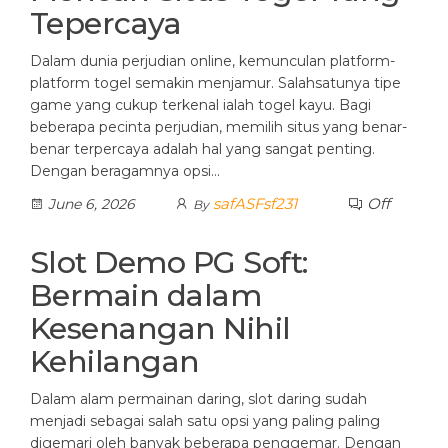
Tepercaya
Dalam dunia perjudian online, kemunculan platform-
platform togel semakin menjamur. Salahsatunya tipe
game yang cukup terkenal ialah togel kayu. Bagi
beberapa pecinta perjudian, memilih situs yang benar-
benar terpercaya adalah hal yang sangat penting.
Dengan beragamnya opsi…
safASFsf231
Off
June 6, 2026
By
Slot Demo PG Soft:
Bermain dalam
Kesenangan Nihil
Kehilangan
Dalam alam permainan daring, slot daring sudah
menjadi sebagai salah satu opsi yang paling paling
digemari oleh banyak beberapa penggemar. Dengan