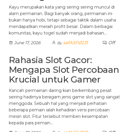
Kayu merupakan kata yang sering sering muncul di
alam permainan. Bagi banyak orang, permainan ini
bukan hanya hobi, tetapi sebagai taktik dalam usaha
mendapatkan meraih profit besar. Dalam berbagai
komunitas, kayu togel sudah menjadi bahasan…
safASFsf231
Off
June 17, 2026
By
Rahasia Slot Gacor:
Mengapa Slot Percobaan
Krucial untuk Gamer
Kancah permainan daring kian berkembang pesat
seiring hadirnya beragam jenis game slot yang sangat
menggoda. Sebuah hal yang menjadi perhatian
beberapa pemain ialah kehadiran versi percobaan
mesin slot. Fitur tersebut memberi kesempatan
kepada para pemain…