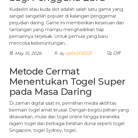
Kudaslot atau kuda slot adalah salah satu game yang
sangat sangatlah populer di kalangan penggemar
perjudian daring. Game ini memberikan keseruan dan
tantangan yang mampu menghadirkan tiap
pemainnya terjebak. Untuk pemula yang baru
mencoba keberuntungan…
safASFsf231
Off
May 31, 2026
By
Metode Cermat
Menentukan Togel Super
pada Masa Daring
Di zaman digital saat ini, pemilihan media aktifitas
bermain togel amat krusial. Dengan begitu pilihan yang
ditawarkan, mulai dari togel online hingga beraneka
ragam togel dari berbagai belahan dunia seperti togel
Singapore, togel Sydney, togel…