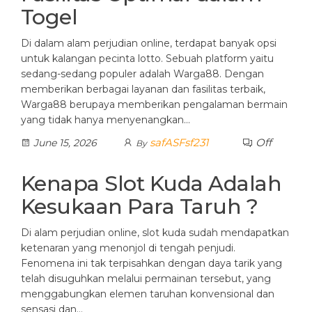
Togel
Di dalam alam perjudian online, terdapat banyak opsi
untuk kalangan pecinta lotto. Sebuah platform yaitu
sedang-sedang populer adalah Warga88. Dengan
memberikan berbagai layanan dan fasilitas terbaik,
Warga88 berupaya memberikan pengalaman bermain
yang tidak hanya menyenangkan…
safASFsf231
Off
June 15, 2026
By
Kenapa Slot Kuda Adalah
Kesukaan Para Taruh ?
Di alam perjudian online, slot kuda sudah mendapatkan
ketenaran yang menonjol di tengah penjudi.
Fenomena ini tak terpisahkan dengan daya tarik yang
telah disuguhkan melalui permainan tersebut, yang
menggabungkan elemen taruhan konvensional dan
sensasi dan…