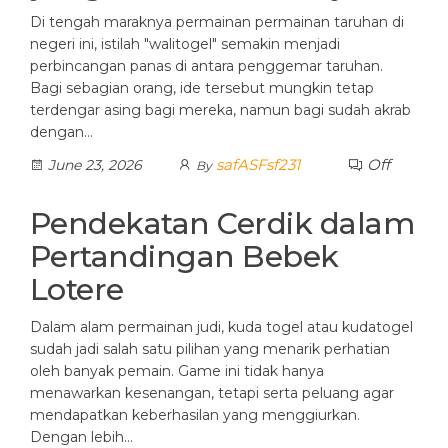
Di tengah maraknya permainan permainan taruhan di
negeri ini, istilah "walitogel" semakin menjadi
perbincangan panas di antara penggemar taruhan.
Bagi sebagian orang, ide tersebut mungkin tetap
terdengar asing bagi mereka, namun bagi sudah akrab
dengan…
safASFsf231
Off
June 23, 2026
By
Pendekatan Cerdik dalam
Pertandingan Bebek
Lotere
Dalam alam permainan judi, kuda togel atau kudatogel
sudah jadi salah satu pilihan yang menarik perhatian
oleh banyak pemain. Game ini tidak hanya
menawarkan kesenangan, tetapi serta peluang agar
mendapatkan keberhasilan yang menggiurkan.
Dengan lebih…