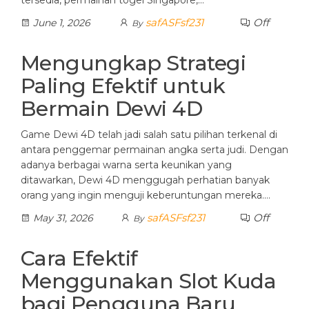
tersedia, permainan togel Singapore,…
safASFsf231
Off
June 1, 2026
By
Mengungkap Strategi
Paling Efektif untuk
Bermain Dewi 4D
Game Dewi 4D telah jadi salah satu pilihan terkenal di
antara penggemar permainan angka serta judi. Dengan
adanya berbagai warna serta keunikan yang
ditawarkan, Dewi 4D menggugah perhatian banyak
orang yang ingin menguji keberuntungan mereka.…
safASFsf231
Off
May 31, 2026
By
Cara Efektif
Menggunakan Slot Kuda
bagi Pengguna Baru