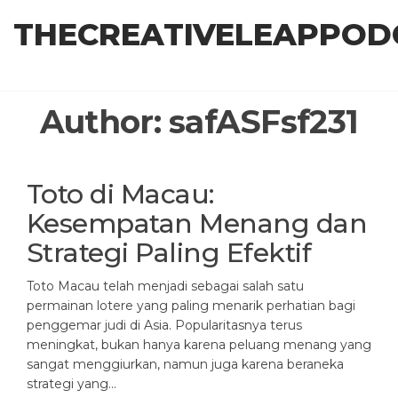
Skip
THECREATIVELEAPPOD
to
the
content
Author:
safASFsf231
Toto di Macau:
Kesempatan Menang dan
Strategi Paling Efektif
Toto Macau telah menjadi sebagai salah satu
permainan lotere yang paling menarik perhatian bagi
penggemar judi di Asia. Popularitasnya terus
meningkat, bukan hanya karena peluang menang yang
sangat menggiurkan, namun juga karena beraneka
strategi yang…