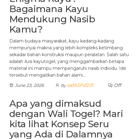
Bagaimana Kayu
Mendukung Nasib
Kamu?
Dalam budaya masyarakat, kayu kadang-kadang
mempunyai makna yang lebih kompleks ketimbang
sekadar bahan konstruksi maupun peralatan. Salah satu
adalah ilusi kayutogel, yang menggambarkan betapa
material ini mampu mempengaruhi nasib individu. Ide
tersebut mengaitkan bahan alami…
safASFsf231
Off
June 23, 2026
By
Apa yang dimaksud
dengan Wali Togel? Mari
kita lihat Konsep Seru
yang Ada di Dalamnya