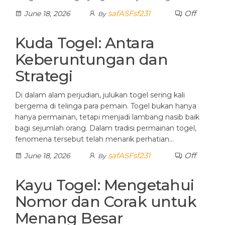
safASFsf231
Off
June 18, 2026
By
Kuda Togel: Antara
Keberuntungan dan
Strategi
Di dalam alam perjudian, julukan togel sering kali
bergema di telinga para pemain. Togel bukan hanya
hanya permainan, tetapi menjadi lambang nasib baik
bagi sejumlah orang. Dalam tradisi permainan togel,
fenomena tersebut telah menarik perhatian…
safASFsf231
Off
June 18, 2026
By
Kayu Togel: Mengetahui
Nomor dan Corak untuk
Menang Besar