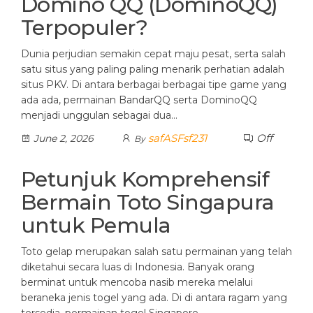
Domino QQ (DominoQQ)
Terpopuler?
Dunia perjudian semakin cepat maju pesat, serta salah
satu situs yang paling paling menarik perhatian adalah
situs PKV. Di antara berbagai berbagai tipe game yang
ada ada, permainan BandarQQ serta DominoQQ
menjadi unggulan sebagai dua…
safASFsf231
Off
June 2, 2026
By
Petunjuk Komprehensif
Bermain Toto Singapura
untuk Pemula
Toto gelap merupakan salah satu permainan yang telah
diketahui secara luas di Indonesia. Banyak orang
berminat untuk mencoba nasib mereka melalui
beraneka jenis togel yang ada. Di di antara ragam yang