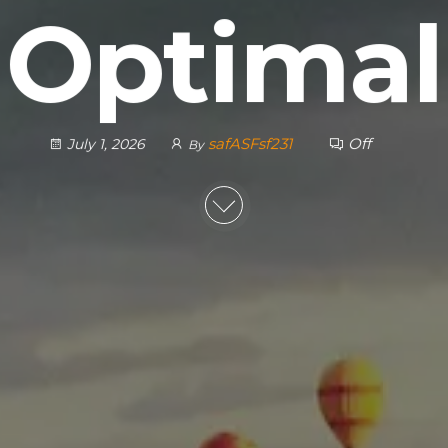
Optimal
safASFsf231
Off
July 1, 2026
By