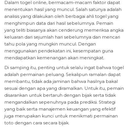
Dalam togel online, bermacam-macam faktor dapat
menentukan hasil yang muncul. Salah satunya adalah
analisis yang dilakukan oleh berbagai ahli togel yang
menghimpun data dari hasil sebelumnya. Pemain
yang teliti biasanya akan cenderung memeriksa angka
keluaran dari sejumlah hari sebelumnya dan mencari
tahu pola yang mungkin muncul. Dengan
menggunakan pendekatan ini, kesempatan guna
mendapatkan kemenangan akan meningkat.
Di samping itu, penting untuk selalu ingat bahwa togel
adalah permainan peluang. Sekalipun ramalan dapat
membantu, tidak ada jaminan bahwa hasilnya bakal
sesuai dengan apa yang diramalkan. Untuk itu, pemain
disarankan untuk bertaruh dengan bijak serta tidak
mengandalkan sepenuhnya pada prediksi. Strategi
yang baik serta manajemen keuangan yang efektif
juga merupakan kunci untuk menikmati permainan
toto dengan cara secara bijak.