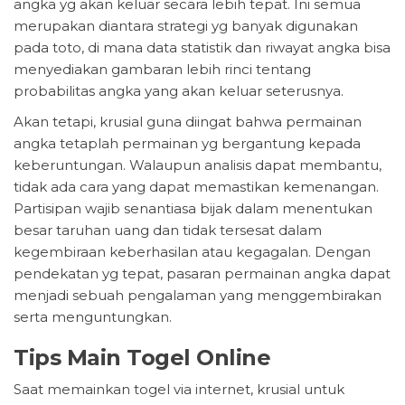
angka yg akan keluar secara lebih tepat. Ini semua
merupakan diantara strategi yg banyak digunakan
pada toto, di mana data statistik dan riwayat angka bisa
menyediakan gambaran lebih rinci tentang
probabilitas angka yang akan keluar seterusnya.
Akan tetapi, krusial guna diingat bahwa permainan
angka tetaplah permainan yg bergantung kepada
keberuntungan. Walaupun analisis dapat membantu,
tidak ada cara yang dapat memastikan kemenangan.
Partisipan wajib senantiasa bijak dalam menentukan
besar taruhan uang dan tidak tersesat dalam
kegembiraan keberhasilan atau kegagalan. Dengan
pendekatan yg tepat, pasaran permainan angka dapat
menjadi sebuah pengalaman yang menggembirakan
serta menguntungkan.
Tips Main Togel Online
Saat memainkan togel via internet, krusial untuk