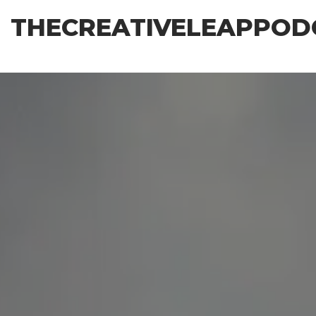
Skip
THECREATIVELEAPPOD
to
the
content