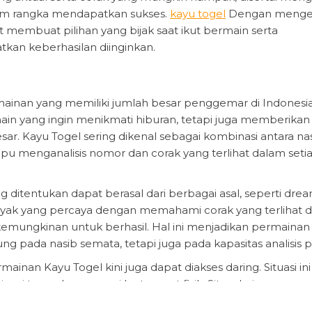
lam rangka mendapatkan sukses.
kayu togel
Dengan menge
t membuat pilihan yang bijak saat ikut bermain serta
an keberhasilan diinginkan.
mainan yang memiliki jumlah besar penggemar di Indonesia
main yang ingin menikmati hiburan, tetapi juga memberikan
 Kayu Togel sering dikenal sebagai kombinasi antara na
pu menganalisis nomor dan corak yang terlihat dalam seti
ditentukan dapat berasal dari berbagai asal, seperti drea
anyak yang percaya dengan memahami corak yang terlihat d
kemungkinan untuk berhasil. Hal ini menjadikan permainan 
g pada nasib semata, tetapi juga pada kapasitas analisis 
nan Kayu Togel kini juga dapat diakses daring. Situasi ini
asi tanpa harus pergi ke tempat fisik. Situs daring menye
nyusun strategi, termasuk data statistik yang dan predik