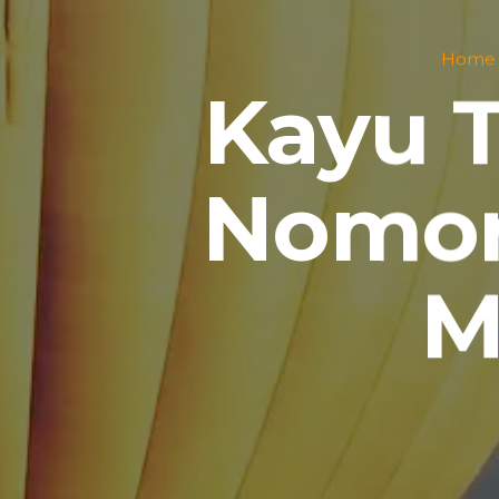
Home
Kayu 
Nomor
M