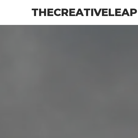
Skip
THECREATIVELEA
to
the
content