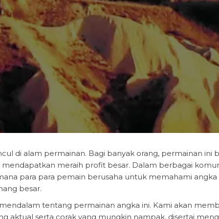
cul di alam permainan. Bagi banyak orang, permainan ini 
ha mendapatkan meraih profit besar. Dalam berbagai komun
i mana para para pemain berusaha untuk memahami angka 
nang besar.
ra mendalam tentang permainan angka ini. Kami akan mem
g aktual serta corak yang mungkin nampak, disertai meng