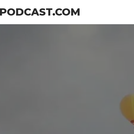
PPODCAST.COM