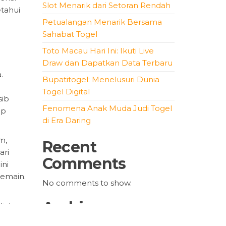
Slot Menarik dari Setoran Rendah
tahui
Petualangan Menarik Bersama
Sahabat Togel
Toto Macau Hari Ini: Ikuti Live
Draw dan Dapatkan Data Terbaru
.
Bupatitogel: Menelusuri Dunia
Togel Digital
sib
Fenomena Anak Muda Judi Togel
ap
di Era Daring
m,
Recent
ari
Comments
ini
pemain.
No comments to show.
Archives
diakan
si