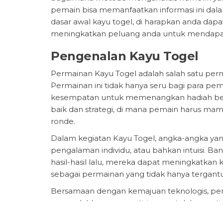
pemain bisa memanfaatkan informasi ini da
dasar awal kayu togel, di harapkan anda dapa
meningkatkan peluang anda untuk mendapatk
Pengenalan Kayu Togel
Permainan Kayu Togel adalah salah satu per
Permainan ini tidak hanya seru bagi para pe
kesempatan untuk memenangkan hadiah besar.
baik dan strategi, di mana pemain harus mam
ronde.
Dalam kegiatan Kayu Togel, angka-angka yang 
pengalaman individu, atau bahkan intuisi. B
hasil-hasil lalu, mereka dapat meningkatkan 
sebagai permainan yang tidak hanya tergantun
Bersamaan dengan kemajuan teknologis, permai
memudahkan para partisipan untuk berpartisip
banyak fitur yang mendukung pemain dalam me