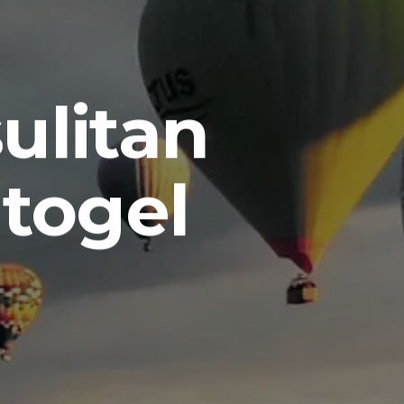
ulitan
togel