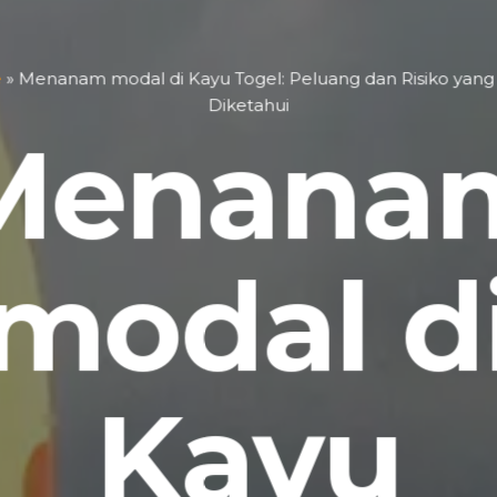
e
»
Menanam modal di Kayu Togel: Peluang dan Risiko yang
Diketahui
Menana
modal d
Kayu