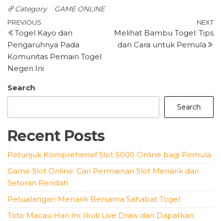
Category
GAME ONLINE
Post
Previous
N
PREVIOUS
NEXT
Togel Kayo dan
Melihat Bambu Togel: Tips
Post
P
navigation
Pengaruhnya Pada
dan Cara untuk Pemula
Komunitas Pemain Togel
Negeri Ini
Search
Search
Recent Posts
Petunjuk Komprehensif Slot 5000 Online bagi Pemula
Game Slot Online: Cari Permainan Slot Menarik dari
Setoran Rendah
Petualangan Menarik Bersama Sahabat Togel
Toto Macau Hari Ini: Ikuti Live Draw dan Dapatkan