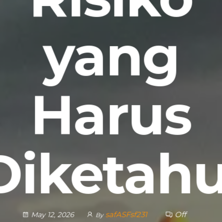
yang
Harus
Diketahu
safASFsf231
Off
May 12, 2026
By