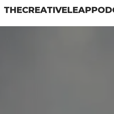
Skip
THECREATIVELEAPPOD
to
the
content