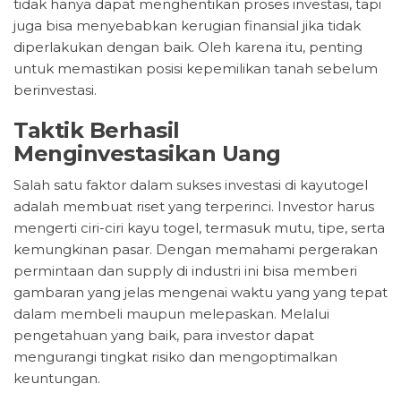
tidak hanya dapat menghentikan proses investasi, tapi
juga bisa menyebabkan kerugian finansial jika tidak
diperlakukan dengan baik. Oleh karena itu, penting
untuk memastikan posisi kepemilikan tanah sebelum
berinvestasi.
Taktik Berhasil
Menginvestasikan Uang
Salah satu faktor dalam sukses investasi di kayutogel
adalah membuat riset yang terperinci. Investor harus
mengerti ciri-ciri kayu togel, termasuk mutu, tipe, serta
kemungkinan pasar. Dengan memahami pergerakan
permintaan dan supply di industri ini bisa memberi
gambaran yang jelas mengenai waktu yang yang tepat
dalam membeli maupun melepaskan. Melalui
pengetahuan yang baik, para investor dapat
mengurangi tingkat risiko dan mengoptimalkan
keuntungan.