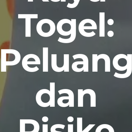
Togel:
Peluan
dan
Risiko