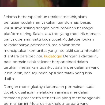
Selama beberapa tahun terakhir terakhir, alam
perjudian sudah menyaksikan transformasi besar,
khususnya seiring dengan pertumbuhan berbagai
platform daring. Salah satu tren yang menarik menarik
banyak pemain yaitu kuda togel. Kudatogel bukan
sekadar hanya permainan, melainkan serta
menciptakan komunitas yang interaktif serta interaktif
di antara para pecinta.
kudatogel
Dengan aktivitas ini,
para pemain tidak sekadar berpartisipasi dalam
taruhan, melainkan juga ikut dalam pengalaman yang
lebih lebih, dari sejumlah opsi dan taktik yang bisa
dipilih.
Dengan meningkatnya ketenaran permainan kuda
togel, krusial agar melakukan analisis mendalam
terhadap pasar serta tren terkini yang mempengaruhi
permainan ini. Mulai dari teknologi terbaru yang