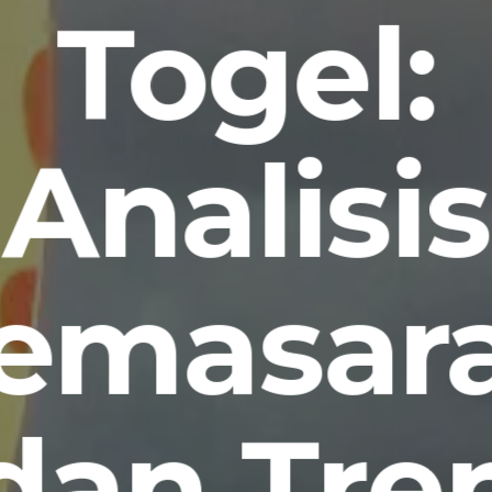
Togel:
Analisis
emasar
dan Tre