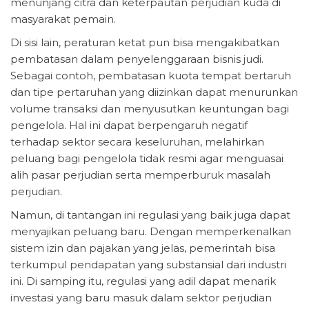
menunjang citra dan keterpautan perjudian kuda di
masyarakat pemain.
Di sisi lain, peraturan ketat pun bisa mengakibatkan
pembatasan dalam penyelenggaraan bisnis judi.
Sebagai contoh, pembatasan kuota tempat bertaruh
dan tipe pertaruhan yang diizinkan dapat menurunkan
volume transaksi dan menyusutkan keuntungan bagi
pengelola. Hal ini dapat berpengaruh negatif
terhadap sektor secara keseluruhan, melahirkan
peluang bagi pengelola tidak resmi agar menguasai
alih pasar perjudian serta memperburuk masalah
perjudian.
Namun, di tantangan ini regulasi yang baik juga dapat
menyajikan peluang baru. Dengan memperkenalkan
sistem izin dan pajakan yang jelas, pemerintah bisa
terkumpul pendapatan yang substansial dari industri
ini. Di samping itu, regulasi yang adil dapat menarik
investasi yang baru masuk dalam sektor perjudian