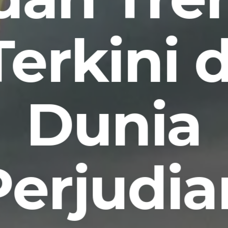
Terkini d
Dunia
Perjudia