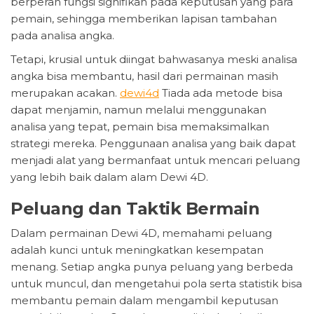
berperan fungsi signifikan pada keputusan yang para
pemain, sehingga memberikan lapisan tambahan
pada analisa angka.
Tetapi, krusial untuk diingat bahwasanya meski analisa
angka bisa membantu, hasil dari permainan masih
merupakan acakan.
dewi4d
Tiada ada metode bisa
dapat menjamin, namun melalui menggunakan
analisa yang tepat, pemain bisa memaksimalkan
strategi mereka. Penggunaan analisa yang baik dapat
menjadi alat yang bermanfaat untuk mencari peluang
yang lebih baik dalam alam Dewi 4D.
Peluang dan Taktik Bermain
Dalam permainan Dewi 4D, memahami peluang
adalah kunci untuk meningkatkan kesempatan
menang. Setiap angka punya peluang yang berbeda
untuk muncul, dan mengetahui pola serta statistik bisa
membantu pemain dalam mengambil keputusan