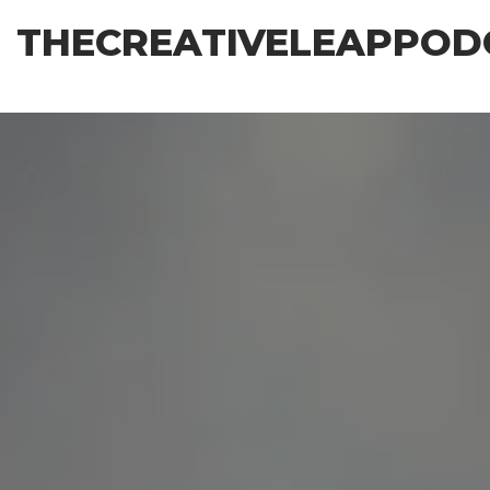
Skip
THECREATIVELEAPPOD
to
the
content