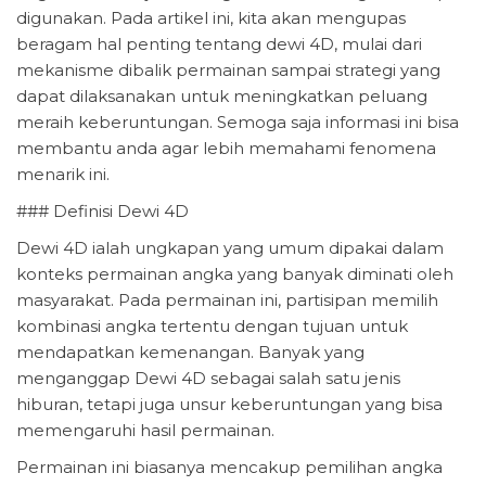
digunakan. Pada artikel ini, kita akan mengupas
beragam hal penting tentang dewi 4D, mulai dari
mekanisme dibalik permainan sampai strategi yang
dapat dilaksanakan untuk meningkatkan peluang
meraih keberuntungan. Semoga saja informasi ini bisa
membantu anda agar lebih memahami fenomena
menarik ini.
### Definisi Dewi 4D
Dewi 4D ialah ungkapan yang umum dipakai dalam
konteks permainan angka yang banyak diminati oleh
masyarakat. Pada permainan ini, partisipan memilih
kombinasi angka tertentu dengan tujuan untuk
mendapatkan kemenangan. Banyak yang
menganggap Dewi 4D sebagai salah satu jenis
hiburan, tetapi juga unsur keberuntungan yang bisa
memengaruhi hasil permainan.
Permainan ini biasanya mencakup pemilihan angka