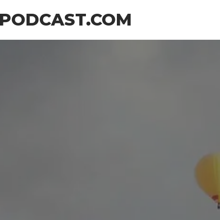
PPODCAST.COM