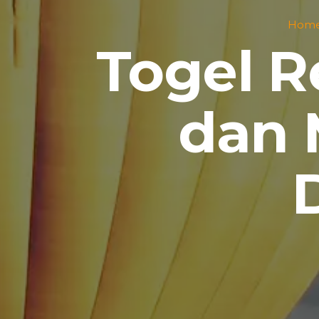
Hom
Togel 
dan 