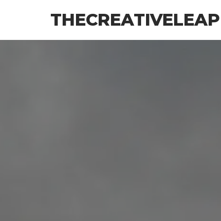
Skip
THECREATIVELEA
to
the
content