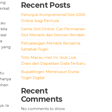
ang
Recent Posts
erkat
Petunjuk Komprehensif Slot 5000
Online bagi Pemula
tau
kita
Game Slot Online: Cari Permainan
sial
Slot Menarik dari Setoran Rendah
ga
Petualangan Menarik Bersama
a yang
Sahabat Togel
Toto Macau Hari Ini: Ikuti Live
Draw dan Dapatkan Data Terbaru
Bupatitogel: Menelusuri Dunia
tu
Togel Digital
 hanya
ihan
Recent
Comments
a. Ia
No comments to show.