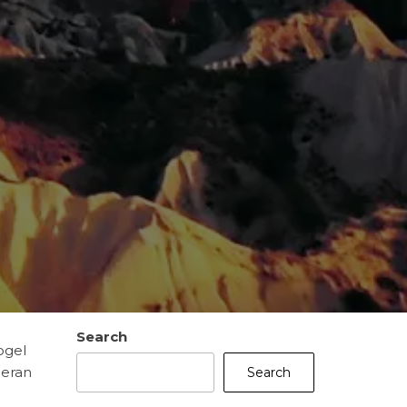
Search
ogel
peran
Search