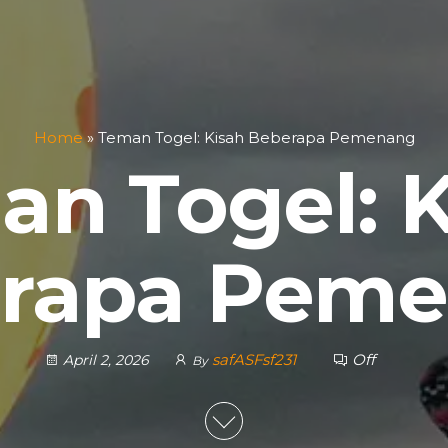
Home
»
Teman Togel: Kisah Beberapa Pemenang
an Togel: K
rapa Pem
safASFsf231
Off
April 2, 2026
By