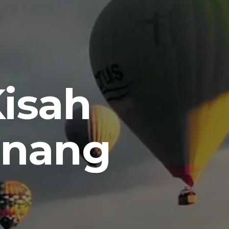
isah
enang