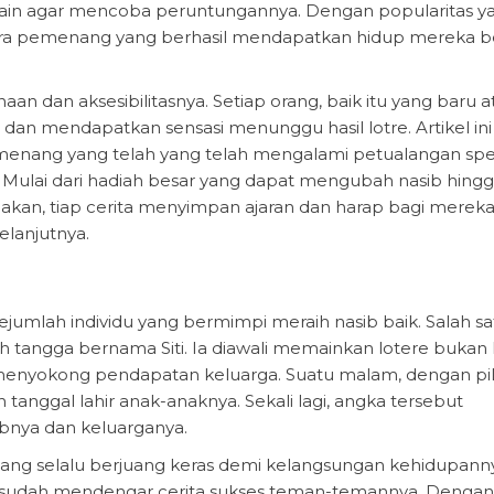
ain agar mencoba peruntungannya. Dengan popularitas y
 para pemenang yang berhasil mendapatkan hidup mereka b
an dan aksesibilitasnya. Setiap orang, baik itu yang baru a
an mendapatkan sensasi menunggu hasil lotre. Artikel ini 
pemenang yang telah yang telah mengalami petualangan spe
lai dari hadiah besar yang dapat mengubah nasib hing
kan, tiap cerita menyimpan ajaran dan harap bagi merek
elanjutnya.
jumlah individu yang bermimpi meraih nasib baik. Salah sa
ah tangga bernama Siti. Ia diawali memainkan lotere bukan
 menyokong pendapatan keluarga. Suatu malam, dengan pil
h tanggal lahir anak-anaknya. Sekali lagi, angka tersebut
bnya dan keluarganya.
 yang selalu berjuang keras demi kelangsungan kehidupanny
sudah mendengar cerita sukses teman-temannya. Dengan