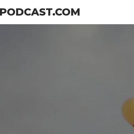
PPODCAST.COM