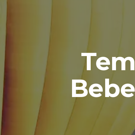
Tem
Bebe