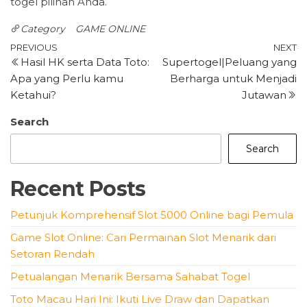
togel pilihan Anda.
Category
GAME ONLINE
Post
Previous
N
PREVIOUS
NEXT
Hasil HK serta Data Toto:
Supertogel|Peluang yang
Post
P
navigation
Apa yang Perlu kamu
Berharga untuk Menjadi
Ketahui?
Jutawan
Search
Search
Recent Posts
Petunjuk Komprehensif Slot 5000 Online bagi Pemula
Game Slot Online: Cari Permainan Slot Menarik dari
Setoran Rendah
Petualangan Menarik Bersama Sahabat Togel
Toto Macau Hari Ini: Ikuti Live Draw dan Dapatkan