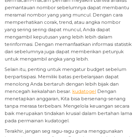
Bermacam-macam pemain meyakini bahwa analisis
pemantauan nombor sebelumnya dapat membantu
meramal nombor yang yang muncul. Dengan cara
memperhatikan corak, trend, atau angka nombor
yang sering sering dapat muncul, Anda dapat
mengambil keputusan yang lebih lebih dalam
terinformasi. Dengan memanfaatkan informasi statistik
dari sebelumnya juga dapat memberikan petunjuk
untuk mengambil angka yang lebih.
Selain itu, penting untuk mengatur budget sebelum
berpartisipasi. Memiliki batas perbelanjaan dapat
menolong Anda bertaruh dengan lebih bijak dan
mencegah kekalahan besar.
kudatogel
Dengan
menetapkan anggaran, Kita bisa bersenang-senang
tanpa merasa terbebani. Mengelola keuangan secara
baik merupakan tindakan krusial dalam bertahan lama
pada permainan kudatogel.
Terakhir, jangan seg ragu-ragu guna menggunakan