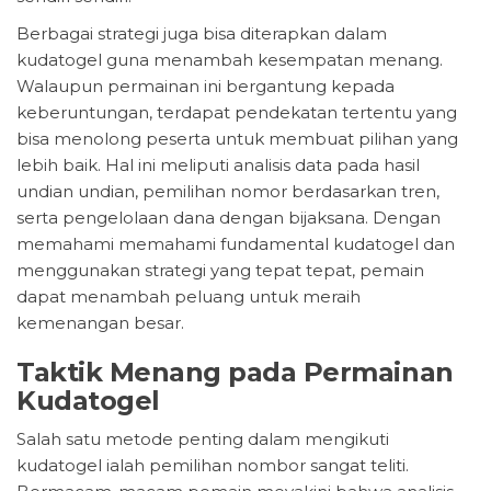
Berbagai strategi juga bisa diterapkan dalam
kudatogel guna menambah kesempatan menang.
Walaupun permainan ini bergantung kepada
keberuntungan, terdapat pendekatan tertentu yang
bisa menolong peserta untuk membuat pilihan yang
lebih baik. Hal ini meliputi analisis data pada hasil
undian undian, pemilihan nomor berdasarkan tren,
serta pengelolaan dana dengan bijaksana. Dengan
memahami memahami fundamental kudatogel dan
menggunakan strategi yang tepat tepat, pemain
dapat menambah peluang untuk meraih
kemenangan besar.
Taktik Menang pada Permainan
Kudatogel
Salah satu metode penting dalam mengikuti
kudatogel ialah pemilihan nombor sangat teliti.