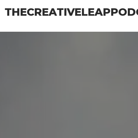
Skip
THECREATIVELEAPPOD
to
the
content