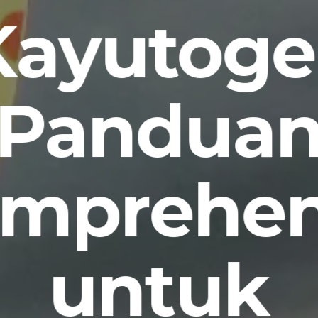
Kayutogel
Pandua
mprehen
untuk