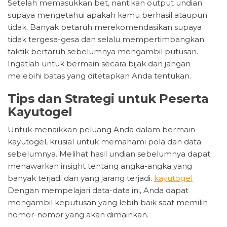
Setelah memasukkan bet, nantikan output undian
supaya mengetahui apakah kamu berhasil ataupun
tidak. Banyak petaruh merekomendasikan supaya
tidak tergesa-gesa dan selalu mempertimbangkan
taktik bertaruh sebelumnya mengambil putusan.
Ingatlah untuk bermain secara bijak dan jangan
melebihi batas yang ditetapkan Anda tentukan.
Tips dan Strategi untuk Peserta
Kayutogel
Untuk menaikkan peluang Anda dalam bermain
kayutogel, krusial untuk memahami pola dan data
sebelumnya. Melihat hasil undian sebelumnya dapat
menawarkan insight tentang angka-angka yang
banyak terjadi dan yang jarang terjadi.
kayutogel
Dengan mempelajari data-data ini, Anda dapat
mengambil keputusan yang lebih baik saat memilih
nomor-nomor yang akan dimainkan.