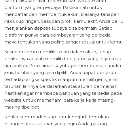
kamu lakukan ialah menentukan website atau
platform yang terpercaya. Pastikanlah untuk
mendaftar dan membentuk akun, biasanya tahapan
ini cukup ringan. Sesudah profil kamu aktif, Anda perlu
menjalankan deposit supaya bisa bermain. Setiap
platform punya cara pembayaran yang berbeda,
maka tentukan yang paling sangat sesuai untuk kamu.
Sesudah kamu memiliki saldo dalam akun, tahap
berikutnya adalah memilih tipe game yang ingin mau
dimainkan. Permainan kayutogel memberikan aneka
jenis taruhan yang bisa dipilih. Anda dapat bertaruh
terhadap angka spesifik maupun memilih jenis jenis
taruhan lainnya berdasarkan atas aturan permainan.
Pastikan agar membaca panduan yang tersedia pada
website untuk memahami cara kerja kerja masing-
masing tipe bet.
Ketika kamu sudah siap untuk berjudi, tentukan
bilangan atau susunan yang ingin Anda pasang.