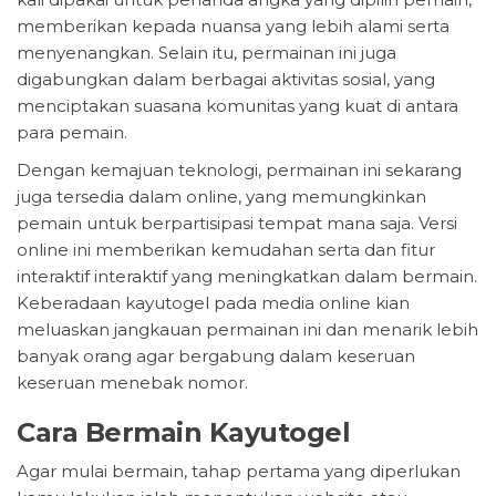
memberikan kepada nuansa yang lebih alami serta
menyenangkan. Selain itu, permainan ini juga
digabungkan dalam berbagai aktivitas sosial, yang
menciptakan suasana komunitas yang kuat di antara
para pemain.
Dengan kemajuan teknologi, permainan ini sekarang
juga tersedia dalam online, yang memungkinkan
pemain untuk berpartisipasi tempat mana saja. Versi
online ini memberikan kemudahan serta dan fitur
interaktif interaktif yang meningkatkan dalam bermain.
Keberadaan kayutogel pada media online kian
meluaskan jangkauan permainan ini dan menarik lebih
banyak orang agar bergabung dalam keseruan
keseruan menebak nomor.
Cara Bermain Kayutogel
Agar mulai bermain, tahap pertama yang diperlukan