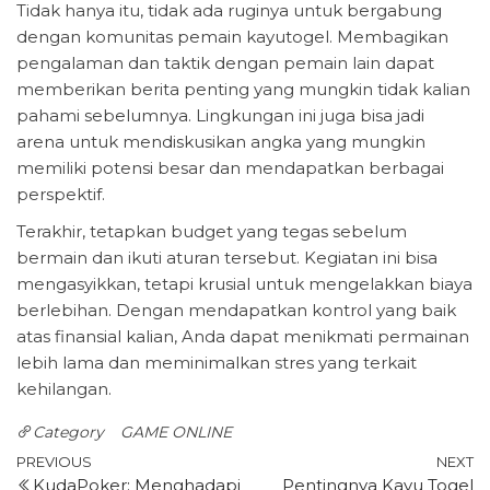
Tidak hanya itu, tidak ada ruginya untuk bergabung
dengan komunitas pemain kayutogel. Membagikan
pengalaman dan taktik dengan pemain lain dapat
memberikan berita penting yang mungkin tidak kalian
pahami sebelumnya. Lingkungan ini juga bisa jadi
arena untuk mendiskusikan angka yang mungkin
memiliki potensi besar dan mendapatkan berbagai
perspektif.
Terakhir, tetapkan budget yang tegas sebelum
bermain dan ikuti aturan tersebut. Kegiatan ini bisa
mengasyikkan, tetapi krusial untuk mengelakkan biaya
berlebihan. Dengan mendapatkan kontrol yang baik
atas finansial kalian, Anda dapat menikmati permainan
lebih lama dan meminimalkan stres yang terkait
kehilangan.
Category
GAME ONLINE
Post
Previous
N
PREVIOUS
NEXT
KudaPoker: Menghadapi
Pentingnya Kayu Togel
Post
P