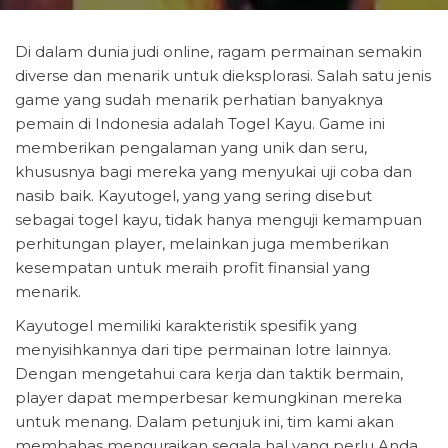
Di dalam dunia judi online, ragam permainan semakin
diverse dan menarik untuk dieksplorasi. Salah satu jenis
game yang sudah menarik perhatian banyaknya
pemain di Indonesia adalah Togel Kayu. Game ini
memberikan pengalaman yang unik dan seru,
khususnya bagi mereka yang menyukai uji coba dan
nasib baik. Kayutogel, yang yang sering disebut
sebagai togel kayu, tidak hanya menguji kemampuan
perhitungan player, melainkan juga memberikan
kesempatan untuk meraih profit finansial yang
menarik.
Kayutogel memiliki karakteristik spesifik yang
menyisihkannya dari tipe permainan lotre lainnya.
Dengan mengetahui cara kerja dan taktik bermain,
player dapat memperbesar kemungkinan mereka
untuk menang. Dalam petunjuk ini, tim kami akan
membahas menguraikan segala hal yang perlu Anda