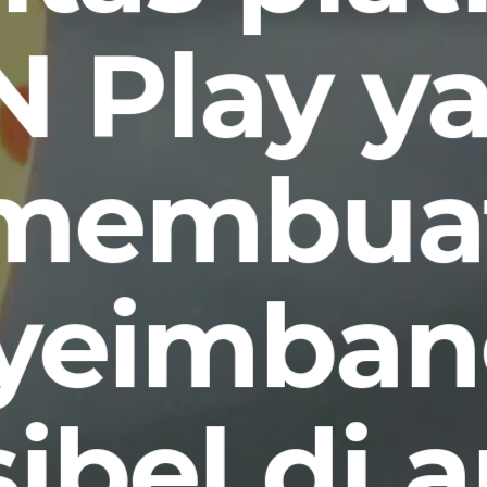
N Play y
membua
yeimban
ibel di 