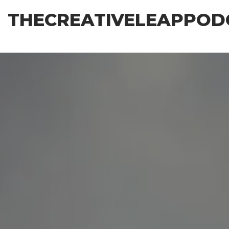
Skip
THECREATIVELEAPPOD
to
the
content