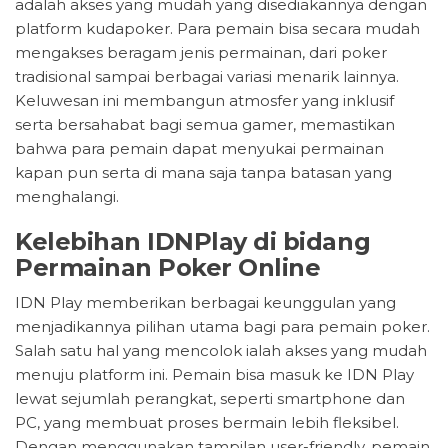
adalah akses yang mudah yang disediakannya dengan
platform kudapoker. Para pemain bisa secara mudah
mengakses beragam jenis permainan, dari poker
tradisional sampai berbagai variasi menarik lainnya.
Keluwesan ini membangun atmosfer yang inklusif
serta bersahabat bagi semua gamer, memastikan
bahwa para pemain dapat menyukai permainan
kapan pun serta di mana saja tanpa batasan yang
menghalangi.
Kelebihan IDNPlay di bidang
Permainan Poker Online
IDN Play memberikan berbagai keunggulan yang
menjadikannya pilihan utama bagi para pemain poker.
Salah satu hal yang mencolok ialah akses yang mudah
menuju platform ini. Pemain bisa masuk ke IDN Play
lewat sejumlah perangkat, seperti smartphone dan
PC, yang membuat proses bermain lebih fleksibel.
Dengan menggunakan tampilan user-friendly, pemain