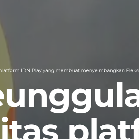
 platform IDN Play yang membuat menyeimbangkan Fleksib
eunggula
itas pla