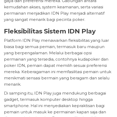
gaya dan preferensi mereka. Gabungan antara
kemudahan akses, system keamanan, serta variasi
permainan menjadikan IDN Play menjadi alternatif
yang sangat menarik bagi pecinta poker.
Fleksibilitas Sistem IDN Play
Platform IDN Play menawarkan fleksibilitas yang luar
biasa bagi semua pemain, termasuk baru maupun
yang berpengalaman. Melalui berbagai opsi
permainan yang tersedia, contohnya kudapoker dan
poker IDN, pemain dapat memilih sesuai preferensi
mereka. Keberagaman ini memfasilitasi pemain untuk
menikmati sensasi bermain yang beragam dan selalu
menarik.
Di samping itu, IDN Play juga mendukung berbagai
gadget, termasuk komputer desktop hingga
smartphone. Hal ini menyediakan kepraktisan bagi
pemain untuk masuk ke permainan kapan saja dan