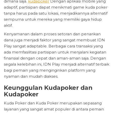
dimana saja.
kudapoker
Dengan aplikasi mobile yang
adaptif, partisipan dapat menikmati game kuda poker
tanpa harus pada satu lokasi, menjadikannya alternatif
sempurna untuk mereka yang memiliki gaya hidup
aktif.
Kenyamanan dalam proses setoran dan penarikan
dana juga menjadi faktor yang sangat membuat IDN
Play sangat adaptable. Berbagai cara transaksi yang
ada memfasilitasi partisipan untuk menjalani kegiatan
finansial dengan cepat dan aman-aman saja. Dengan
segala kelebihan ini, IDN Play menjadi alternatif terbaik
bagi pemain yang menginginkan platform yang
nyaman dan mudah diakses.
Keunggulan Kudapoker dan
Kudapoker
Kuda Poker dan Kuda Poker merupakan sepasang
layanan yang sangat amat populer di antara pemain