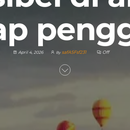
iap peng
safASFsf231
Off
April 4, 2026
By