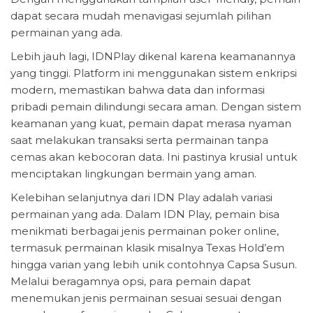
dapat secara mudah menavigasi sejumlah pilihan
permainan yang ada.
Lebih jauh lagi, IDNPlay dikenal karena keamanannya
yang tinggi. Platform ini menggunakan sistem enkripsi
modern, memastikan bahwa data dan informasi
pribadi pemain dilindungi secara aman. Dengan sistem
keamanan yang kuat, pemain dapat merasa nyaman
saat melakukan transaksi serta permainan tanpa
cemas akan kebocoran data. Ini pastinya krusial untuk
menciptakan lingkungan bermain yang aman.
Kelebihan selanjutnya dari IDN Play adalah variasi
permainan yang ada. Dalam IDN Play, pemain bisa
menikmati berbagai jenis permainan poker online,
termasuk permainan klasik misalnya Texas Hold’em
hingga varian yang lebih unik contohnya Capsa Susun.
Melalui beragamnya opsi, para pemain dapat
menemukan jenis permainan sesuai sesuai dengan