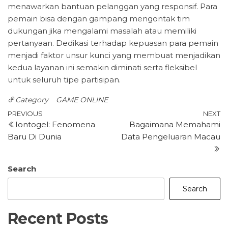
menawarkan bantuan pelanggan yang responsif. Para
pemain bisa dengan gampang mengontak tim
dukungan jika mengalami masalah atau memiliki
pertanyaan. Dedikasi terhadap kepuasan para pemain
menjadi faktor unsur kunci yang membuat menjadikan
kedua layanan ini semakin diminati serta fleksibel
untuk seluruh tipe partisipan.
Category
GAME ONLINE
Post
Previous
N
PREVIOUS
NEXT
Iontogel: Fenomena
Bagaimana Memahami
Post
P
navigation
Baru Di Dunia
Data Pengeluaran Macau
Search
Search
Recent Posts