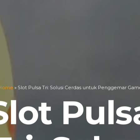
Home
»
Slot Pulsa Tri: Solusi Cerdas untuk Penggemar Gam
Slot Puls