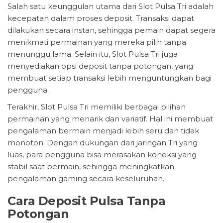
Salah satu keunggulan utama dari Slot Pulsa Tri adalah
kecepatan dalam proses deposit. Transaksi dapat
dilakukan secara instan, sehingga pemain dapat segera
menikmati permainan yang mereka pilih tanpa
menunggu lama. Selain itu, Slot Pulsa Tri juga
menyediakan opsi deposit tanpa potongan, yang
membuat setiap transaksi lebih menguntungkan bagi
pengguna.
Terakhir, Slot Pulsa Tri memiliki berbagai pilihan
permainan yang menarik dan variatif. Hal ini membuat
pengalaman bermain menjadi lebih seru dan tidak
monoton. Dengan dukungan dari jaringan Tri yang
luas, para pengguna bisa merasakan koneksi yang
stabil saat bermain, sehingga meningkatkan
pengalaman gaming secara keseluruhan.
Cara Deposit Pulsa Tanpa
Potongan