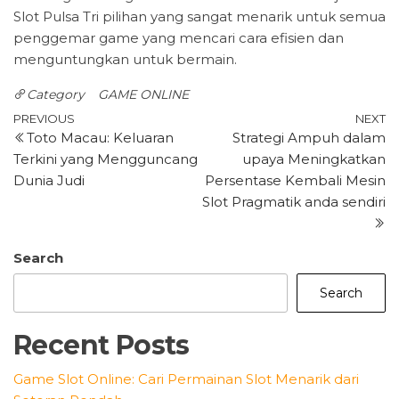
Slot Pulsa Tri pilihan yang sangat menarik untuk semua
penggemar game yang mencari cara efisien dan
menguntungkan untuk bermain.
Category
GAME ONLINE
Post
Previous
N
PREVIOUS
NEXT
Toto Macau: Keluaran
Strategi Ampuh dalam
Post
P
navigation
Terkini yang Mengguncang
upaya Meningkatkan
Dunia Judi
Persentase Kembali Mesin
Slot Pragmatik anda sendiri
Search
Search
Recent Posts
Game Slot Online: Cari Permainan Slot Menarik dari