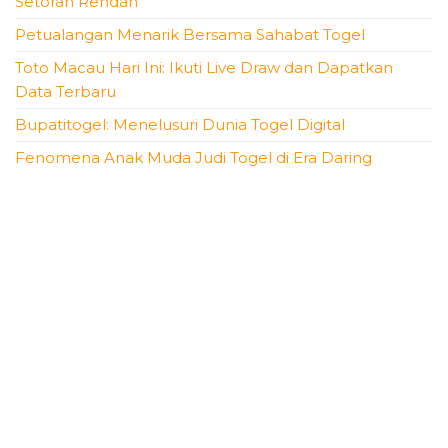
Setoran Rendah
Petualangan Menarik Bersama Sahabat Togel
Toto Macau Hari Ini: Ikuti Live Draw dan Dapatkan
Data Terbaru
Bupatitogel: Menelusuri Dunia Togel Digital
Fenomena Anak Muda Judi Togel di Era Daring
Recent Comments
No comments to show.
Archives
August 2026
July 2026
June 2026
May 2026