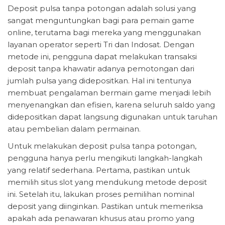
Deposit pulsa tanpa potongan adalah solusi yang
sangat menguntungkan bagi para pemain game
online, terutama bagi mereka yang menggunakan
layanan operator seperti Tri dan Indosat. Dengan
metode ini, pengguna dapat melakukan transaksi
deposit tanpa khawatir adanya pemotongan dari
jumlah pulsa yang didepositkan. Hal ini tentunya
membuat pengalaman bermain game menjadi lebih
menyenangkan dan efisien, karena seluruh saldo yang
didepositkan dapat langsung digunakan untuk taruhan
atau pembelian dalam permainan.
Untuk melakukan deposit pulsa tanpa potongan,
pengguna hanya perlu mengikuti langkah-langkah
yang relatif sederhana. Pertama, pastikan untuk
memilih situs slot yang mendukung metode deposit
ini. Setelah itu, lakukan proses pemilihan nominal
deposit yang diinginkan. Pastikan untuk memeriksa
apakah ada penawaran khusus atau promo yang