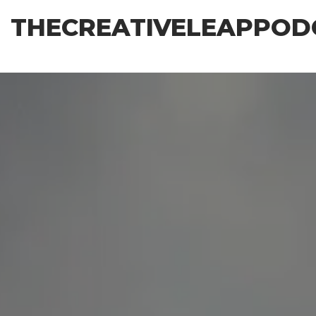
Skip
THECREATIVELEAPPOD
to
the
content