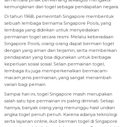
kemungkinan dari togel sebagai pendapatan negara.
Di tahun 1968, pemerintah Singapore membentuk
sebuah lembaga bernama Singapore Pools, yang
lembaga yang didirikan untuk menyediakan
permainan togel secara resmi. Melalui keberadaan
Singapore Pools, orang-orang dapat bermain togel
dengan yang aman dan terjamin, serta memberikan
pendapatan yang bisa digunakan untuk berbagai
keperluan sosial sosial. Selain permainan togel,
lembaga itu juga memperkenalkan bermacam-
macam jenis permainan, yang sangat menambah
varian bagi pemain.
Sampai hari ini, togel Singapore masih merupakan
salah satu tipe permainan ini paling diminati. Setiap
harinya, banyak orang yang menunggu hasil undian
angka togel penuh penuh. Karena adanya teknologi
serta layanan online, ikut bermain togel di Singapore