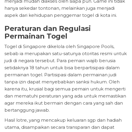
menjadi mudah diakses oleh siapa pun. Game ini tidak
hanya sekedar tontonan, melainkan juga menjadi
aspek dari kehidupan penggemar togel di kota ini.
Peraturan dan Regulasi
Permainan Togel
Togel di Singapore dikelola oleh Singapore Pools,
sebab ia merupakan satu-satunya otoritas resmi untuk
judi di negara tersebut. Para pemain wajib berusia
setidaknya 18 tahun untuk bisa berpartisipasi dalam
permainan togel. Partisipasi dalam permainan judi
tanpa izin dapat menyebabkan sanksi hukum. Oleh
karena itu, krusial bagi semua pemain untuk mengerti
dan mematuhi peraturan yang ada untuk memastikan
agar mereka ikut bermain dengan cara yang sah dan
bertanggung jawab.
Hasil lotre, yang mencakup keluaran sgp dan hadiah
utama, disampaikan secara transparan dan dapat