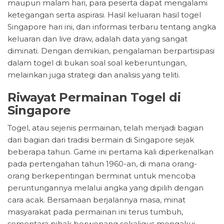
maupun malam hari, para peserta dapat mengalami
ketegangan serta aspirasi. Hasil keluaran hasil togel
Singapore hari ini, dan informasi terbaru tentang angka
keluaran dan live draw, adalah data yang sangat
diminati. Dengan demikian, pengalaman berpartisipasi
dalam togel di bukan soal soal keberuntungan,
melainkan juga strategi dan analisis yang teliti.
Riwayat Permainan Togel di
Singapore
Togel, atau sejenis permainan, telah menjadi bagian
dari bagian dari tradisi bermain di Singapore sejak
beberapa tahun. Game ini pertama kali diperkenalkan
pada pertengahan tahun 1960-an, di mana orang-
orang berkepentingan berminat untuk mencoba
peruntungannya melalui angka yang dipilih dengan
cara acak. Bersamaan berjalannya masa, minat
masyarakat pada permainan ini terus tumbuh,
sementara pihak berwenang sekaligus mengakui