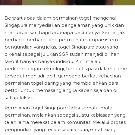
Berpartisipasi dalam permainan togel mengenai
Singapura menyediakan pengalaman yang unik dan
mendebarkan bagi beberapa pecintanya. Semenjak
berbagai berbagai tipe permainan sampai sistem
pengundian yang jelas, togel Singapura atau yang
dikenal sebagai julukan SGP sudah menjadi pilihan
favorit banyak banyak individu. Kini, melalui
perkembangan teknologi, berpartisipasi dalam game
tersebut menjadi lebih gampang berkat kehadiran
permainan togel daring yang membolehkan para
bettor untuk memasang angka kapan saja dan di
setiap lokasi.
Permainan togel Singapore tidak semata-mata
permainan, melainkan sebagai suatu kebiasaan yang
telah lama melekat dalam komunitas. Melalui proses
pengundian yang terjadi secara rutin, entah siang