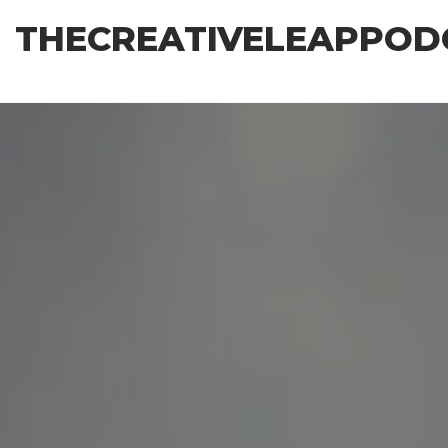
Skip
THECREATIVELEAPPOD
to
the
content