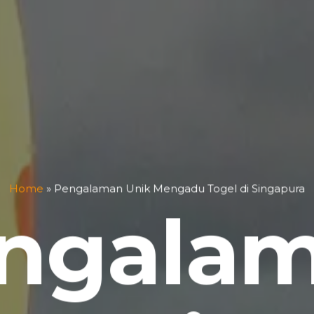
Home
»
Pengalaman Unik Mengadu Togel di Singapura
ngala