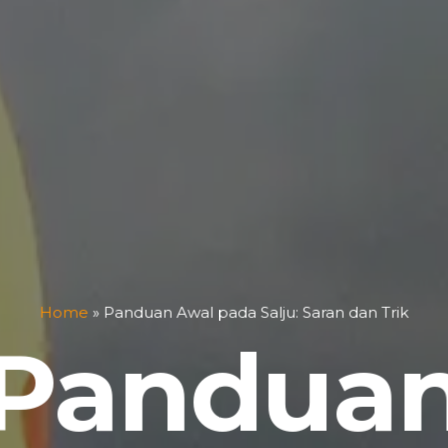
Home
»
Panduan Awal pada Salju: Saran dan Trik
Pandua