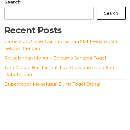
Search
Search
Recent Posts
Game Slot Online: Cari Permainan Slot Menarik dari
Setoran Rendah
Petualangan Menarik Bersama Sahabat Togel
Toto Macau Hari Ini: Ikuti Live Draw dan Dapatkan
Data Terbaru
Bupatitogel: Menelusuri Dunia Togel Digital
Fenomena Anak Muda Judi Togel di Era Daring
Recent Comments
No comments to show.