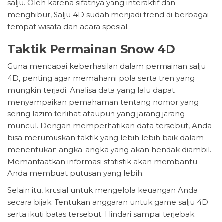
salju. Oleh karena sifatnya yang interaktif dan
menghibur, Salju 4D sudah menjadi trend di berbagai
tempat wisata dan acara spesial.
Taktik Permainan Snow 4D
Guna mencapai keberhasilan dalam permainan salju
4D, penting agar memahami pola serta tren yang
mungkin terjadi. Analisa data yang lalu dapat
menyampaikan pemahaman tentang nomor yang
sering lazim terlihat ataupun yang jarang jarang
muncul. Dengan memperhatikan data tersebut, Anda
bisa merumuskan taktik yang lebih lebih baik dalam
menentukan angka-angka yang akan hendak diambil.
Memanfaatkan informasi statistik akan membantu
Anda membuat putusan yang lebih.
Selain itu, krusial untuk mengelola keuangan Anda
secara bijak. Tentukan anggaran untuk game salju 4D
serta ikuti batas tersebut. Hindari sampai terjebak