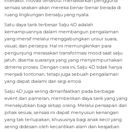
interaktif. Inovasi tersebut menawarkan pengguna
sensasi seakan-akan mereka benar-benar berada di
ruang lingkungan bersalju yang nyata.
Satu daya tarik terbesar Salju 4D adalah
kemampuannya dalam membangun pengalaman
yang imersif melalui menggabungkan unsur suara,
visual, dan persepsi. Hal ini memungkinkan para
pengunjung merasakan transformasi mood saat salju
jatuh, disertai suaranya yang yang menyempurnakan
dimensi proses. Dengan cara ini, Salju 4D tidak hanya
menjadi tontonan, tetapi juga sebuah pengalaman
yang dapat dialami dari segi emosi.
Salju 4D juga sering dimanfaatkan pada berbagai
event dan pameran, memberikan daya tarik yang yang
menakjubkan bagi setiap orang. Melalui persiapan dari
pihak sesuai, sensasi ini dapat menyusun kenangan
yang tak terlupakan, khususnya bagi anak kecil yang
sering didesain oleh kecantikan alam dan keajaiban