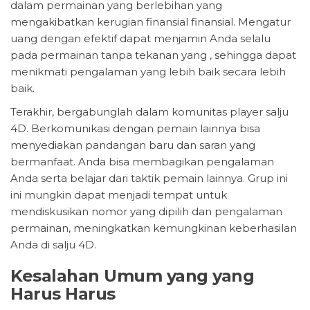
dalam permainan yang berlebihan yang
mengakibatkan kerugian finansial finansial. Mengatur
uang dengan efektif dapat menjamin Anda selalu
pada permainan tanpa tekanan yang , sehingga dapat
menikmati pengalaman yang lebih baik secara lebih
baik.
Terakhir, bergabunglah dalam komunitas player salju
4D. Berkomunikasi dengan pemain lainnya bisa
menyediakan pandangan baru dan saran yang
bermanfaat. Anda bisa membagikan pengalaman
Anda serta belajar dari taktik pemain lainnya. Grup ini
ini mungkin dapat menjadi tempat untuk
mendiskusikan nomor yang dipilih dan pengalaman
permainan, meningkatkan kemungkinan keberhasilan
Anda di salju 4D.
Kesalahan Umum yang yang
Harus Harus