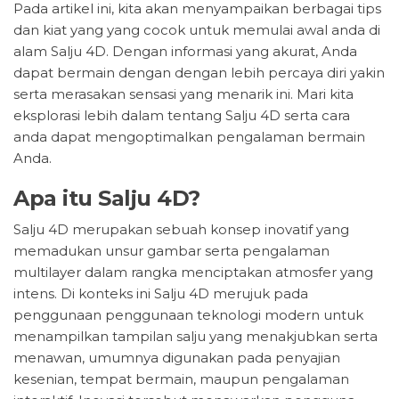
Pada artikel ini, kita akan menyampaikan berbagai tips
dan kiat yang yang cocok untuk memulai awal anda di
alam Salju 4D. Dengan informasi yang akurat, Anda
dapat bermain dengan dengan lebih percaya diri yakin
serta merasakan sensasi yang menarik ini. Mari kita
eksplorasi lebih dalam tentang Salju 4D serta cara
anda dapat mengoptimalkan pengalaman bermain
Anda.
Apa itu Salju 4D?
Salju 4D merupakan sebuah konsep inovatif yang
memadukan unsur gambar serta pengalaman
multilayer dalam rangka menciptakan atmosfer yang
intens. Di konteks ini Salju 4D merujuk pada
penggunaan penggunaan teknologi modern untuk
menampilkan tampilan salju yang menakjubkan serta
menawan, umumnya digunakan pada penyajian
kesenian, tempat bermain, maupun pengalaman