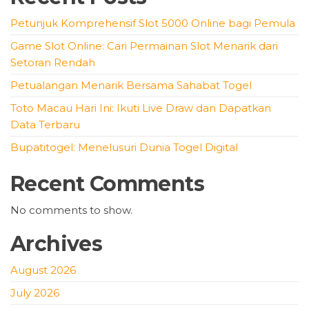
Petunjuk Komprehensif Slot 5000 Online bagi Pemula
Game Slot Online: Cari Permainan Slot Menarik dari
Setoran Rendah
Petualangan Menarik Bersama Sahabat Togel
Toto Macau Hari Ini: Ikuti Live Draw dan Dapatkan
Data Terbaru
Bupatitogel: Menelusuri Dunia Togel Digital
Recent Comments
No comments to show.
Archives
August 2026
July 2026