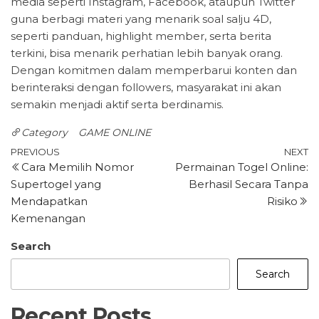
media seperti Instagram, Facebook, ataupun Twitter
guna berbagi materi yang menarik soal salju 4D,
seperti panduan, highlight member, serta berita
terkini, bisa menarik perhatian lebih banyak orang.
Dengan komitmen dalam memperbarui konten dan
berinteraksi dengan followers, masyarakat ini akan
semakin menjadi aktif serta berdinamis.
Category
GAME ONLINE
Post
Previous
N
PREVIOUS
NEXT
Cara Memilih Nomor
Permainan Togel Online:
Post
P
navigation
Supertogel yang
Berhasil Secara Tanpa
Mendapatkan
Risiko
Kemenangan
Search
Search
Recent Posts