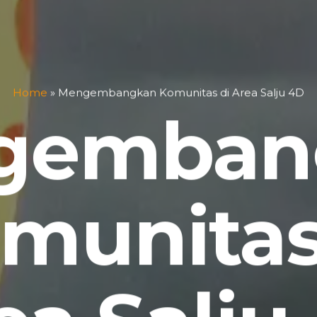
Home
»
Mengembangkan Komunitas di Area Salju 4D
gemban
munitas