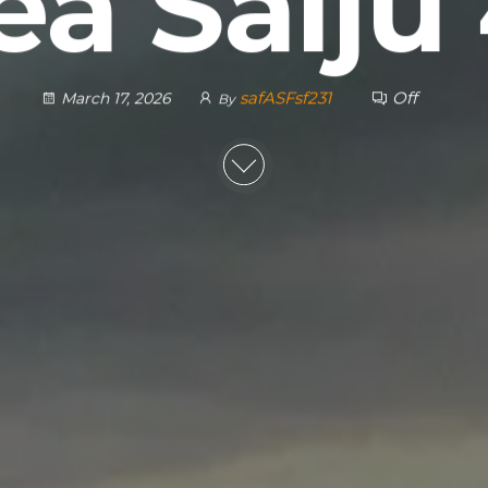
ea Salju
safASFsf231
Off
March 17, 2026
By