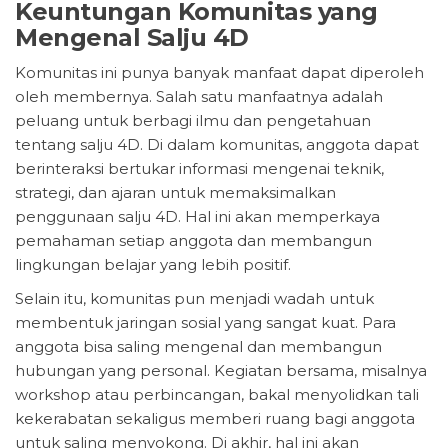
Keuntungan Komunitas yang
Mengenal Salju 4D
Komunitas ini punya banyak manfaat dapat diperoleh
oleh membernya. Salah satu manfaatnya adalah
peluang untuk berbagi ilmu dan pengetahuan
tentang salju 4D. Di dalam komunitas, anggota dapat
berinteraksi bertukar informasi mengenai teknik,
strategi, dan ajaran untuk memaksimalkan
penggunaan salju 4D. Hal ini akan memperkaya
pemahaman setiap anggota dan membangun
lingkungan belajar yang lebih positif.
Selain itu, komunitas pun menjadi wadah untuk
membentuk jaringan sosial yang sangat kuat. Para
anggota bisa saling mengenal dan membangun
hubungan yang personal. Kegiatan bersama, misalnya
workshop atau perbincangan, bakal menyolidkan tali
kekerabatan sekaligus memberi ruang bagi anggota
untuk saling menyokong. Di akhir, hal ini akan