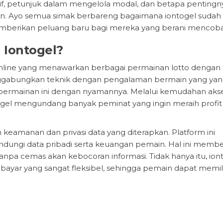
ktif, petunjuk dalam mengelola modal, dan betapa pentingn
n. Ayo semua simak berbareng bagaimana iontogel sudah
berikan peluang baru bagi mereka yang berani mencoba
 Iontogel?
online yang menawarkan berbagai permainan lotto dengan
nggabungkan teknik dengan pengalaman bermain yang yan
ermainan ini dengan nyamannya. Melalui kemudahan aks
gel mengundang banyak peminat yang ingin meraih profit 
m keamanan dan privasi data yang diterapkan. Platform ini
ndungi data pribadi serta keuangan pemain. Hal ini membe
anpa cemas akan kebocoran informasi. Tidak hanya itu, ion
r yang sangat fleksibel, sehingga pemain dapat memil
main lotto, tetapi juga membentuk komunitas saling saling
an yang dengan sukarela berbagi taktik serta panduan 
tmosfer yang baik dan kerjasama, para pemain merasa l