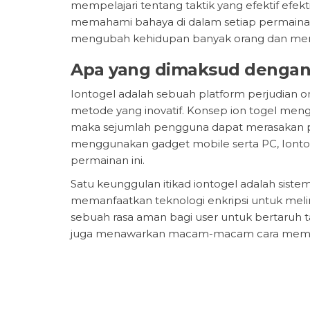
mempelajari tentang taktik yang efektif efe
memahami bahaya di dalam setiap permaina
mengubah kehidupan banyak orang dan mem
Apa yang dimaksud dengan
Iontogel adalah sebuah platform perjudian 
metode yang inovatif. Konsep ion togel me
maka sejumlah pengguna dapat merasakan p
menggunakan gadget mobile serta PC, Ionto
permainan ini.
Satu keunggulan itikad iontogel adalah siste
memanfaatkan teknologi enkripsi untuk meli
sebuah rasa aman bagi user untuk bertaruh t
juga menawarkan macam-macam cara membaya
metode yang paling tepat bagi dirinya.
Iontogel bukan hanya sekadar lokasi bagi ber
mendukung. Sejumlah pengguna berpengalam
rangka menambah peluang menang. Dengan a