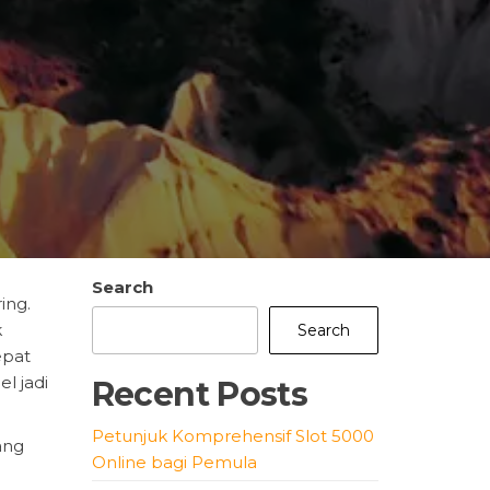
Search
ing.
k
Search
epat
l jadi
Recent Posts
Petunjuk Komprehensif Slot 5000
ang
Online bagi Pemula