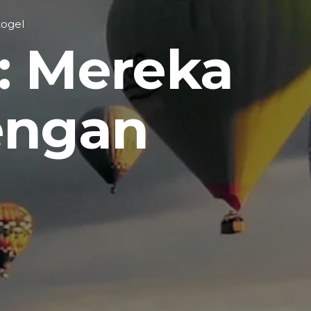
togel
n: Mereka
engan