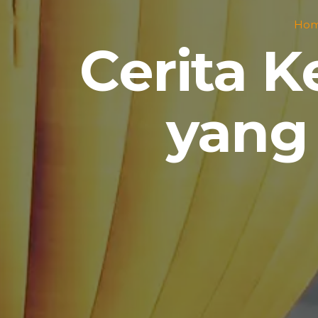
Ho
Cerita K
yang