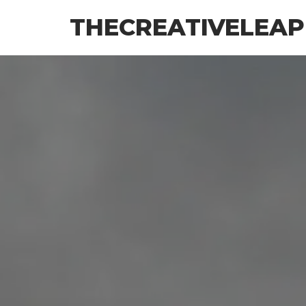
Skip
THECREATIVELEA
to
the
content