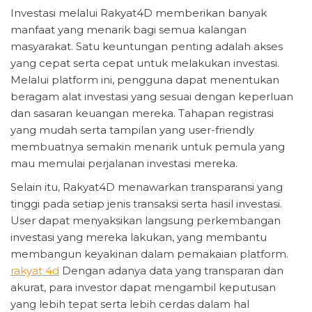
Investasi melalui Rakyat4D memberikan banyak
manfaat yang menarik bagi semua kalangan
masyarakat. Satu keuntungan penting adalah akses
yang cepat serta cepat untuk melakukan investasi.
Melalui platform ini, pengguna dapat menentukan
beragam alat investasi yang sesuai dengan keperluan
dan sasaran keuangan mereka. Tahapan registrasi
yang mudah serta tampilan yang user-friendly
membuatnya semakin menarik untuk pemula yang
mau memulai perjalanan investasi mereka.
Selain itu, Rakyat4D menawarkan transparansi yang
tinggi pada setiap jenis transaksi serta hasil investasi.
User dapat menyaksikan langsung perkembangan
investasi yang mereka lakukan, yang membantu
membangun keyakinan dalam pemakaian platform.
rakyat 4d
Dengan adanya data yang transparan dan
akurat, para investor dapat mengambil keputusan
yang lebih tepat serta lebih cerdas dalam hal