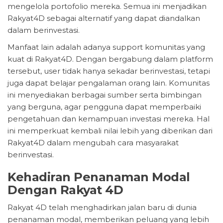
mengelola portofolio mereka. Semua ini menjadikan
Rakyat4D sebagai alternatif yang dapat diandalkan
dalam berinvestasi.
Manfaat lain adalah adanya support komunitas yang
kuat di Rakyat4D. Dengan bergabung dalam platform
tersebut, user tidak hanya sekadar berinvestasi, tetapi
juga dapat belajar pengalaman orang lain. Komunitas
ini menyediakan berbagai sumber serta bimbingan
yang berguna, agar pengguna dapat memperbaiki
pengetahuan dan kemampuan investasi mereka. Hal
ini memperkuat kembali nilai lebih yang diberikan dari
Rakyat4D dalam mengubah cara masyarakat
berinvestasi.
Kehadiran Penanaman Modal
Dengan Rakyat 4D
Rakyat 4D telah menghadirkan jalan baru di dunia
penanaman modal, memberikan peluang yang lebih