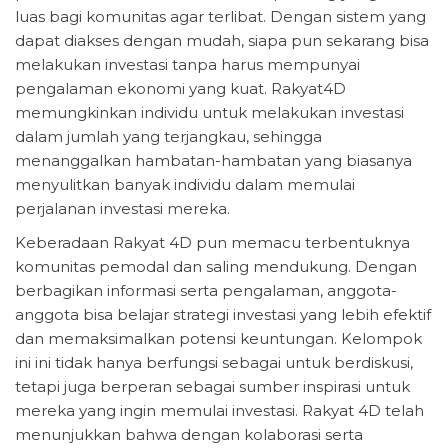
luas bagi komunitas agar terlibat. Dengan sistem yang
dapat diakses dengan mudah, siapa pun sekarang bisa
melakukan investasi tanpa harus mempunyai
pengalaman ekonomi yang kuat. Rakyat4D
memungkinkan individu untuk melakukan investasi
dalam jumlah yang terjangkau, sehingga
menanggalkan hambatan-hambatan yang biasanya
menyulitkan banyak individu dalam memulai
perjalanan investasi mereka.
Keberadaan Rakyat 4D pun memacu terbentuknya
komunitas pemodal dan saling mendukung. Dengan
berbagikan informasi serta pengalaman, anggota-
anggota bisa belajar strategi investasi yang lebih efektif
dan memaksimalkan potensi keuntungan. Kelompok
ini ini tidak hanya berfungsi sebagai untuk berdiskusi,
tetapi juga berperan sebagai sumber inspirasi untuk
mereka yang ingin memulai investasi. Rakyat 4D telah
menunjukkan bahwa dengan kolaborasi serta