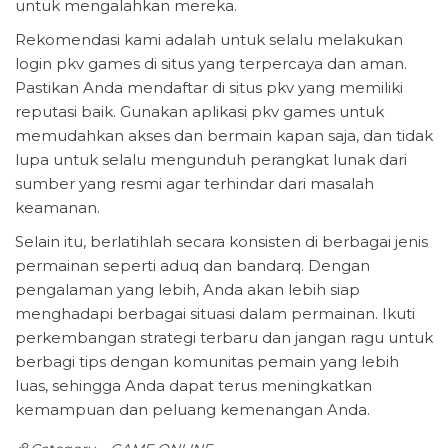
untuk mengalahkan mereka.
Rekomendasi kami adalah untuk selalu melakukan
login pkv games di situs yang terpercaya dan aman.
Pastikan Anda mendaftar di situs pkv yang memiliki
reputasi baik. Gunakan aplikasi pkv games untuk
memudahkan akses dan bermain kapan saja, dan tidak
lupa untuk selalu mengunduh perangkat lunak dari
sumber yang resmi agar terhindar dari masalah
keamanan.
Selain itu, berlatihlah secara konsisten di berbagai jenis
permainan seperti aduq dan bandarq. Dengan
pengalaman yang lebih, Anda akan lebih siap
menghadapi berbagai situasi dalam permainan. Ikuti
perkembangan strategi terbaru dan jangan ragu untuk
berbagi tips dengan komunitas pemain yang lebih
luas, sehingga Anda dapat terus meningkatkan
kemampuan dan peluang kemenangan Anda.