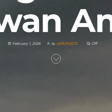
wan A
safASFsf231
Off
February 1, 2026
By