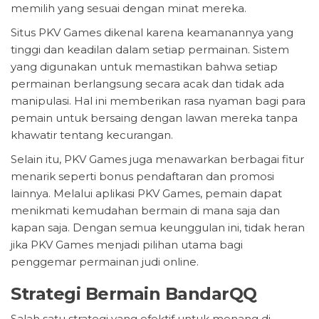
memilih yang sesuai dengan minat mereka.
Situs PKV Games dikenal karena keamanannya yang
tinggi dan keadilan dalam setiap permainan. Sistem
yang digunakan untuk memastikan bahwa setiap
permainan berlangsung secara acak dan tidak ada
manipulasi. Hal ini memberikan rasa nyaman bagi para
pemain untuk bersaing dengan lawan mereka tanpa
khawatir tentang kecurangan.
Selain itu, PKV Games juga menawarkan berbagai fitur
menarik seperti bonus pendaftaran dan promosi
lainnya. Melalui aplikasi PKV Games, pemain dapat
menikmati kemudahan bermain di mana saja dan
kapan saja. Dengan semua keunggulan ini, tidak heran
jika PKV Games menjadi pilihan utama bagi
penggemar permainan judi online.
Strategi Bermain BandarQQ
Salah satu strategi yang efektif untuk menang di