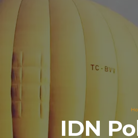
H
IDN Po