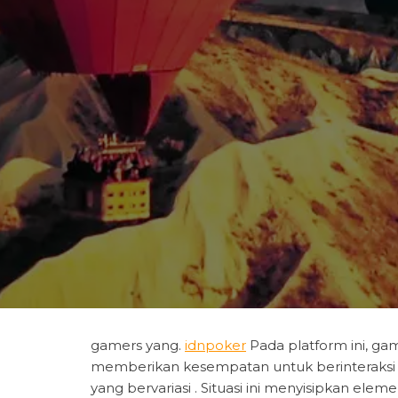
gamers yang.
idnpoker
Pada platform ini, ga
memberikan kesempatan untuk berinteraksi d
yang bervariasi . Situasi ini menyisipkan e