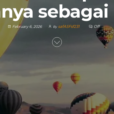
nya sebagai 
safASFsf231
Off
February 6, 2026
By