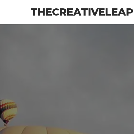
Skip
THECREATIVELEA
to
the
content