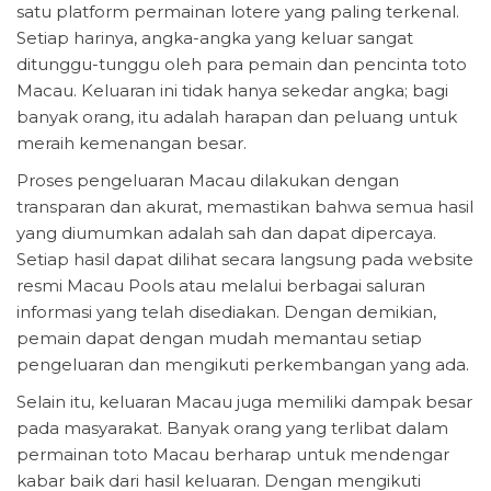
satu platform permainan lotere yang paling terkenal.
Setiap harinya, angka-angka yang keluar sangat
ditunggu-tunggu oleh para pemain dan pencinta toto
Macau. Keluaran ini tidak hanya sekedar angka; bagi
banyak orang, itu adalah harapan dan peluang untuk
meraih kemenangan besar.
Proses pengeluaran Macau dilakukan dengan
transparan dan akurat, memastikan bahwa semua hasil
yang diumumkan adalah sah dan dapat dipercaya.
Setiap hasil dapat dilihat secara langsung pada website
resmi Macau Pools atau melalui berbagai saluran
informasi yang telah disediakan. Dengan demikian,
pemain dapat dengan mudah memantau setiap
pengeluaran dan mengikuti perkembangan yang ada.
Selain itu, keluaran Macau juga memiliki dampak besar
pada masyarakat. Banyak orang yang terlibat dalam
permainan toto Macau berharap untuk mendengar
kabar baik dari hasil keluaran. Dengan mengikuti