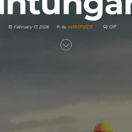
untunga
safASFsf231
Off
February 17, 2026
By