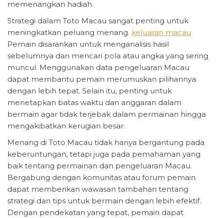
memenangkan hadiah.
Strategi dalam Toto Macau sangat penting untuk
meningkatkan peluang menang.
keluaran macau
Pemain disarankan untuk menganalisis hasil
sebelumnya dan mencari pola atau angka yang sering
muncul. Menggunakan data pengeluaran Macau
dapat membantu pemain merumuskan pilihannya
dengan lebih tepat. Selain itu, penting untuk
menetapkan batas waktu dan anggaran dalam
bermain agar tidak terjebak dalam permainan hingga
mengakibatkan kerugian besar.
Menang di Toto Macau tidak hanya bergantung pada
keberuntungan, tetapi juga pada pemahaman yang
baik tentang permainan dan pengeluaran Macau.
Bergabung dengan komunitas atau forum pemain
dapat memberikan wawasan tambahan tentang
strategi dan tips untuk bermain dengan lebih efektif.
Dengan pendekatan yang tepat, pemain dapat