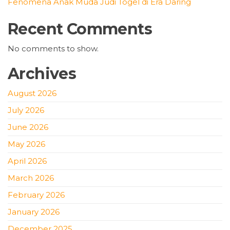
Fenomena Anak Muda Judi Togel di Era Daring
Recent Comments
No comments to show.
Archives
August 2026
July 2026
June 2026
May 2026
April 2026
March 2026
February 2026
January 2026
December 2025