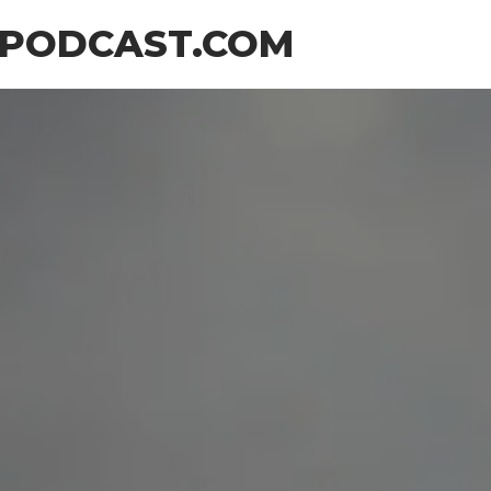
PPODCAST.COM