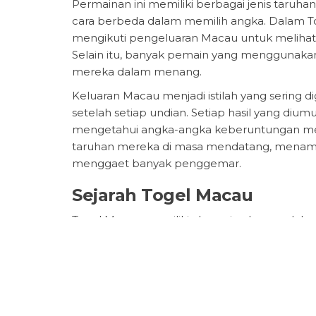
Permainan ini memiliki berbagai jenis taru
cara berbeda dalam memilih angka. Dalam Tog
mengikuti pengeluaran Macau untuk melihat
Selain itu, banyak pemain yang menggunakan
mereka dalam menang.
Keluaran Macau menjadi istilah yang sering 
setelah setiap undian. Setiap hasil yang diu
mengetahui angka-angka keberuntungan mere
taruhan mereka di masa mendatang, menam
menggaet banyak penggemar.
Sejarah Togel Macau
Togel Macau memiliki akar sejarah yang dalam
pemerintahan Portugis, bentuk perjudian sud
menjadi salah satu permainan yang populer d
waktu, permainan ini berkembang dan menjad
Pada tahun 2002, pemerintah Macau mulai 
banyak operator untuk terlibat. Dalam perio