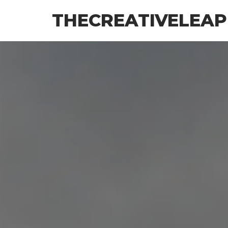
Skip
THECREATIVELEA
to
the
content