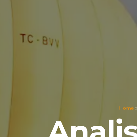
Home
Anali