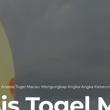
»
Analisis Togel Macau: Mengungkap Angka-Angka Keberu
sis Togel 