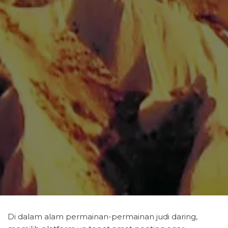
Di dalam alam permainan-permainan judi daring,