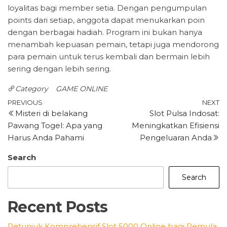
loyalitas bagi member setia. Dengan pengumpulan
points dari setiap, anggota dapat menukarkan poin
dengan berbagai hadiah. Program ini bukan hanya
menambah kepuasan pemain, tetapi juga mendorong
para pemain untuk terus kembali dan bermain lebih
sering dengan lebih sering.
Category
GAME ONLINE
Post
Previous
N
PREVIOUS
NEXT
Misteri di belakang
Slot Pulsa Indosat:
Post
P
navigation
Pawang Togel: Apa yang
Meningkatkan Efisiensi
Harus Anda Pahami
Pengeluaran Anda
Search
Search
Recent Posts
Petunjuk Komprehensif Slot 5000 Online bagi Pemula