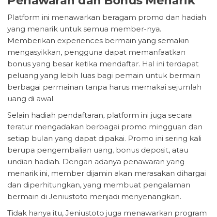
Penawaran dan Bonus Menarik
Platform ini menawarkan beragam promo dan hadiah
yang menarik untuk semua member-nya.
Memberikan experiences bermain yang semakin
mengasyikkan, pengguna dapat memanfaatkan
bonus yang besar ketika mendaftar. Hal ini terdapat
peluang yang lebih luas bagi pemain untuk bermain
berbagai permainan tanpa harus memakai sejumlah
uang di awal.
Selain hadiah pendaftaran, platform ini juga secara
teratur mengadakan berbagai promo mingguan dan
setiap bulan yang dapat dipakai. Promo ini sering kali
berupa pengembalian uang, bonus deposit, atau
undian hadiah. Dengan adanya penawaran yang
menarik ini, member dijamin akan merasakan dihargai
dan diperhitungkan, yang membuat pengalaman
bermain di Jeniustoto menjadi menyenangkan.
Tidak hanya itu, Jeniustoto juga menawarkan program