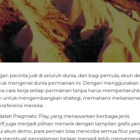
gan pecinta judi di seluruh dunia, dan bagi pemula, akun 
 untuk mengenal dunia permainan ini. Dengan menggunaka
na cara kerja setiap permainan tanpa harus mempertaruh
n untuk mengembangkan strategi, memahami mekanisme,
referensi mereka.
alah Pragmatic Play, yang menawarkan berbagai jenis
oft juga menjadi pilihan menarik dengan tampilan grafis ya
ui akun demo, para pemain bisa mencoba semua fitur yan
yang membuat pengalaman belajar menjadi lebih menyenan