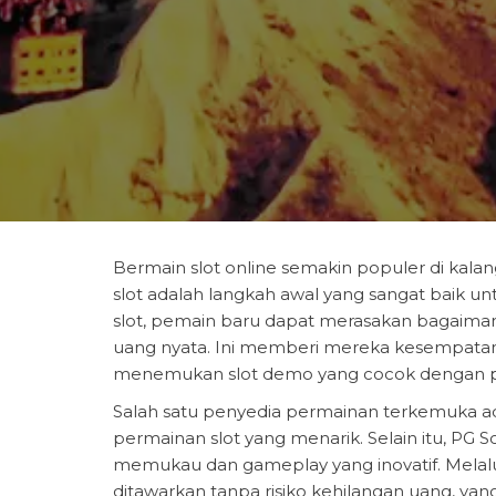
Bermain slot online semakin populer di kalan
slot adalah langkah awal yang sangat baik
slot, pemain baru dapat merasakan bagaima
uang nyata. Ini memberi mereka kesempata
menemukan slot demo yang cocok dengan p
Salah satu penyedia permainan terkemuka ad
permainan slot yang menarik. Selain itu, PG S
memukau dan gameplay yang inovatif. Melal
ditawarkan tanpa risiko kehilangan uang, 