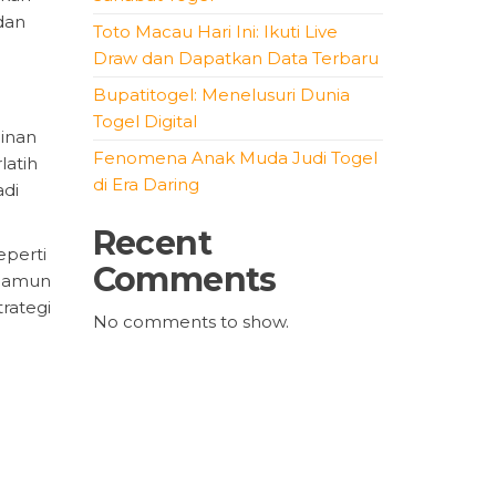
dan
Toto Macau Hari Ini: Ikuti Live
Draw dan Dapatkan Data Terbaru
Bupatitogel: Menelusuri Dunia
Togel Digital
inan
Fenomena Anak Muda Judi Togel
atih
di Era Daring
adi
Recent
eperti
Comments
 namun
rategi
No comments to show.
Archives
u yang
esuai
August 2026
ng
July 2026
June 2026