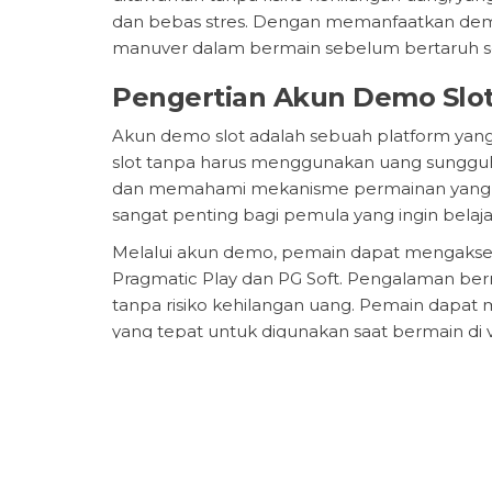
dan bebas stres. Dengan memanfaatkan demo s
manuver dalam bermain sebelum bertaruh se
Pengertian Akun Demo Slo
Akun demo slot adalah sebuah platform y
slot tanpa harus menggunakan uang sunggu
dan memahami mekanisme permainan yang be
sangat penting bagi pemula yang ingin belaj
Melalui akun demo, pemain dapat mengakses 
Pragmatic Play dan PG Soft. Pengalaman be
tanpa risiko kehilangan uang. Pemain dapat
yang tepat untuk digunakan saat bermain di ve
Keuntungan lain dari menggunakan akun de
mungkin belum dikenal. Pemain dapat mengid
dengan preferensi mereka sebelum menginves
sangat berharga bagi siapa pun yang ingin