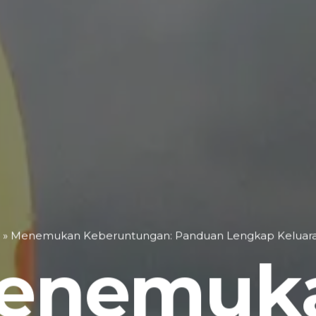
e
»
Menemukan Keberuntungan: Panduan Lengkap Keluar
enemuk