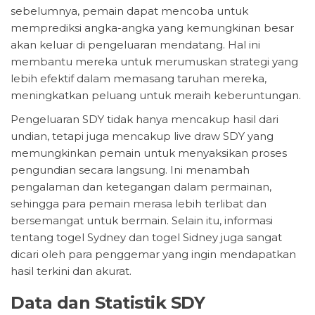
sebelumnya, pemain dapat mencoba untuk
memprediksi angka-angka yang kemungkinan besar
akan keluar di pengeluaran mendatang. Hal ini
membantu mereka untuk merumuskan strategi yang
lebih efektif dalam memasang taruhan mereka,
meningkatkan peluang untuk meraih keberuntungan.
Pengeluaran SDY tidak hanya mencakup hasil dari
undian, tetapi juga mencakup live draw SDY yang
memungkinkan pemain untuk menyaksikan proses
pengundian secara langsung. Ini menambah
pengalaman dan ketegangan dalam permainan,
sehingga para pemain merasa lebih terlibat dan
bersemangat untuk bermain. Selain itu, informasi
tentang togel Sydney dan togel Sidney juga sangat
dicari oleh para penggemar yang ingin mendapatkan
hasil terkini dan akurat.
Data dan Statistik SDY