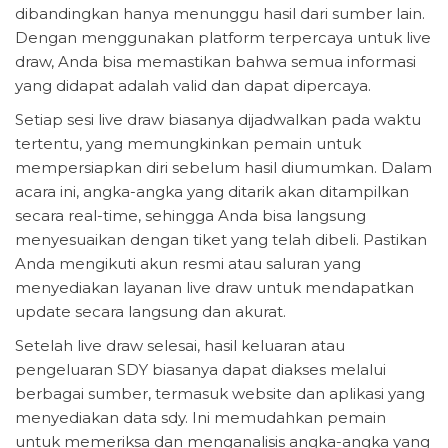
dibandingkan hanya menunggu hasil dari sumber lain.
Dengan menggunakan platform terpercaya untuk live
draw, Anda bisa memastikan bahwa semua informasi
yang didapat adalah valid dan dapat dipercaya.
Setiap sesi live draw biasanya dijadwalkan pada waktu
tertentu, yang memungkinkan pemain untuk
mempersiapkan diri sebelum hasil diumumkan. Dalam
acara ini, angka-angka yang ditarik akan ditampilkan
secara real-time, sehingga Anda bisa langsung
menyesuaikan dengan tiket yang telah dibeli. Pastikan
Anda mengikuti akun resmi atau saluran yang
menyediakan layanan live draw untuk mendapatkan
update secara langsung dan akurat.
Setelah live draw selesai, hasil keluaran atau
pengeluaran SDY biasanya dapat diakses melalui
berbagai sumber, termasuk website dan aplikasi yang
menyediakan data sdy. Ini memudahkan pemain
untuk memeriksa dan menganalisis angka-angka yang