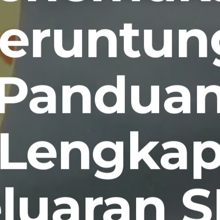
eruntun
Pandua
Lengka
luaran 