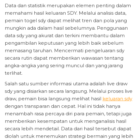
Data dan statistik merupakan elemen penting dalam
memahami hasil keluaran SDY. Melalui analisis data,
pemain togel sdy dapat melihat tren dan pola yang
mungkin ada dalam hasil sebelumnya. Penggunaan
data sdy yang akurat dan terkini membantu dalam
pengambilan keputusan yang lebih baik sebelum
memasang taruhan. Mencermati pengeluaran sdy
secara rutin dapat memberikan wawasan tentang
angka-angka yang sering muncul dan yang jarang
terlihat.
Salah satu sumber informasi utama adalah live draw
sdy yang disiarkan secara langsung. Melalui proses live
draw, pemain bisa langsung melihat hasil
keluaran sdy
dengan transparan dan cepat. Hal ini tidak hanya
menambah rasa percaya diri para pemain, tetapi juga
memberikan kesempatan untuk menganalisis hasil
secara lebih mendetail. Data dari hasil tersebut dapat
diolah untuk menemukan strategi bermain yang lebih