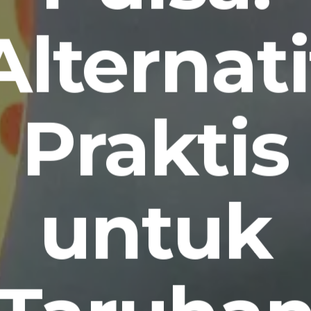
Alternati
Praktis
untuk