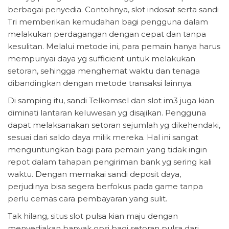
berbagai penyedia. Contohnya, slot indosat serta sandi
Tri memberikan kemudahan bagi pengguna dalam
melakukan perdagangan dengan cepat dan tanpa
kesulitan. Melalui metode ini, para pemain hanya harus
mempunyai daya yg sufficient untuk melakukan
setoran, sehingga menghemat waktu dan tenaga
dibandingkan dengan metode transaksi lainnya.
Di samping itu, sandi Telkomsel dan slot im3 juga kian
diminati lantaran keluwesan yg disajikan. Pengguna
dapat melaksanakan setoran sejumlah yg dikehendaki,
sesuai dari saldo daya milik mereka. Hal ini sangat
menguntungkan bagi para pemain yang tidak ingin
repot dalam tahapan pengiriman bank yg sering kali
waktu. Dengan memakai sandi deposit daya,
perjudinya bisa segera berfokus pada game tanpa
perlu cemas cara pembayaran yang sulit.
Tak hilang, situs slot pulsa kian maju dengan
menyediakan banyak opsi bagi setoran pulsa dari