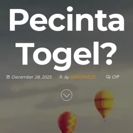
Pecinta
Togel?
safASFsf231
Off
December 28, 2025
By