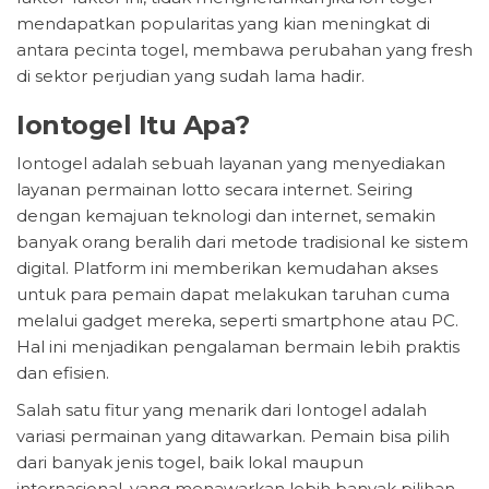
mendapatkan popularitas yang kian meningkat di
antara pecinta togel, membawa perubahan yang fresh
di sektor perjudian yang sudah lama hadir.
Iontogel Itu Apa?
Iontogel adalah sebuah layanan yang menyediakan
layanan permainan lotto secara internet. Seiring
dengan kemajuan teknologi dan internet, semakin
banyak orang beralih dari metode tradisional ke sistem
digital. Platform ini memberikan kemudahan akses
untuk para pemain dapat melakukan taruhan cuma
melalui gadget mereka, seperti smartphone atau PC.
Hal ini menjadikan pengalaman bermain lebih praktis
dan efisien.
Salah satu fitur yang menarik dari Iontogel adalah
variasi permainan yang ditawarkan. Pemain bisa pilih
dari banyak jenis togel, baik lokal maupun
internasional, yang menawarkan lebih banyak pilihan