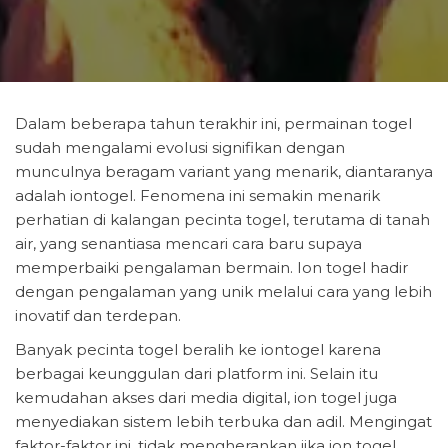
Dalam beberapa tahun terakhir ini, permainan togel
sudah mengalami evolusi signifikan dengan
munculnya beragam variant yang menarik, diantaranya
adalah iontogel. Fenomena ini semakin menarik
perhatian di kalangan pecinta togel, terutama di tanah
air, yang senantiasa mencari cara baru supaya
memperbaiki pengalaman bermain. Ion togel hadir
dengan pengalaman yang unik melalui cara yang lebih
inovatif dan terdepan.
Banyak pecinta togel beralih ke iontogel karena
berbagai keunggulan dari platform ini. Selain itu
kemudahan akses dari media digital, ion togel juga
menyediakan sistem lebih terbuka dan adil. Mengingat
faktor-faktor ini, tidak mengherankan jika ion togel