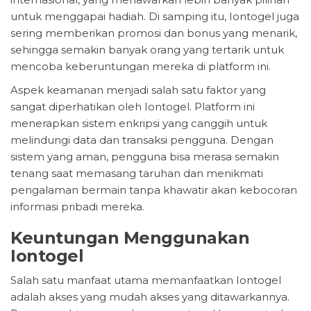
untuk menggapai hadiah. Di samping itu, Iontogel juga
sering memberikan promosi dan bonus yang menarik,
sehingga semakin banyak orang yang tertarik untuk
mencoba keberuntungan mereka di platform ini.
Aspek keamanan menjadi salah satu faktor yang
sangat diperhatikan oleh Iontogel. Platform ini
menerapkan sistem enkripsi yang canggih untuk
melindungi data dan transaksi pengguna. Dengan
sistem yang aman, pengguna bisa merasa semakin
tenang saat memasang taruhan dan menikmati
pengalaman bermain tanpa khawatir akan kebocoran
informasi pribadi mereka.
Keuntungan Menggunakan
Iontogel
Salah satu manfaat utama memanfaatkan Iontogel
adalah akses yang mudah akses yang ditawarkannya.