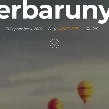
erbarun
safASFsf231
Off
September 4, 2025
By