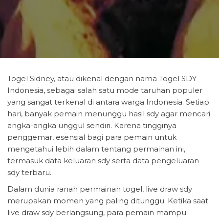
Togel Sidney, atau dikenal dengan nama Togel SDY
Indonesia, sebagai salah satu mode taruhan populer
yang sangat terkenal di antara warga Indonesia. Setiap
hari, banyak pemain menunggu hasil sdy agar mencari
angka-angka unggul sendiri. Karena tingginya
penggemar, esensial bagi para pemain untuk
mengetahui lebih dalam tentang permainan ini,
termasuk data keluaran sdy serta data pengeluaran
sdy terbaru.
Dalam dunia ranah permainan togel, live draw sdy
merupakan momen yang paling ditunggu. Ketika saat
live draw sdy berlangsung, para pemain mampu