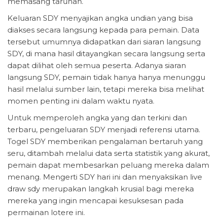
memasang taruhan.
Keluaran SDY menyajikan angka undian yang bisa
diakses secara langsung kepada para pemain. Data
tersebut umumnya didapatkan dari siaran langsung
SDY, di mana hasil ditayangkan secara langsung serta
dapat dilihat oleh semua peserta. Adanya siaran
langsung SDY, pemain tidak hanya hanya menunggu
hasil melalui sumber lain, tetapi mereka bisa melihat
momen penting ini dalam waktu nyata.
Untuk memperoleh angka yang dan terkini dan
terbaru, pengeluaran SDY menjadi referensi utama.
Togel SDY memberikan pengalaman bertaruh yang
seru, ditambah melalui data serta statistik yang akurat,
pemain dapat membesarkan peluang mereka dalam
menang. Mengerti SDY hari ini dan menyaksikan live
draw sdy merupakan langkah krusial bagi mereka
mereka yang ingin mencapai kesuksesan pada
permainan lotere ini.