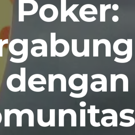
Poker:
rgabung
dengan
munitas