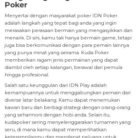
Poker
Menyertai dengan masyarakat poker IDN Poker
adalah langkah yang tepat bagi anda yang ingin
merasakan perasaan bermain yang mengasyikkan dan
menarik. Di sini, kamu tak hanya bermain game, tetapi
juga bisa berkomunikasi dengan para pemain lainnya
yang punya minat yang seirama. Kuda Poker
memberikan ragam jenis permainan yang dapat
diambil oleh setiap kalangan, berawal dari pemula
hingga profesional.
Salah satu keunggulan dari IDN Play adalah
kemampuannya untuk menggabungkan pemain dari
diverse latar belakang. Kamu dapat menemukan
kawan baru dan berbagi strategi dengan orang-orang
yang seharmoni dengan hobi anda. Selain itu,
kudapoker sering menyelenggarakan turnamen yang
seru, di mana kamu dapat memperlihatkan
keterampilanmu dan mendapat peluang untuk