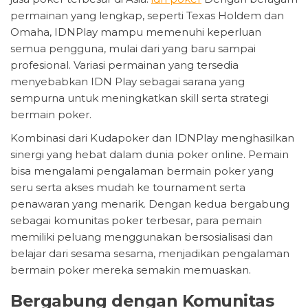
permainan yang lengkap, seperti Texas Holdem dan
Omaha, IDNPlay mampu memenuhi keperluan
semua pengguna, mulai dari yang baru sampai
profesional. Variasi permainan yang tersedia
menyebabkan IDN Play sebagai sarana yang
sempurna untuk meningkatkan skill serta strategi
bermain poker.
Kombinasi dari Kudapoker dan IDNPlay menghasilkan
sinergi yang hebat dalam dunia poker online. Pemain
bisa mengalami pengalaman bermain poker yang
seru serta akses mudah ke tournament serta
penawaran yang menarik. Dengan kedua bergabung
sebagai komunitas poker terbesar, para pemain
memiliki peluang menggunakan bersosialisasi dan
belajar dari sesama sesama, menjadikan pengalaman
bermain poker mereka semakin memuaskan.
Bergabung dengan Komunitas