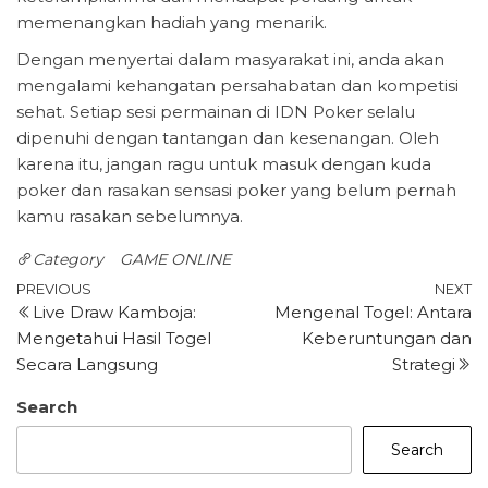
memenangkan hadiah yang menarik.
Dengan menyertai dalam masyarakat ini, anda akan
mengalami kehangatan persahabatan dan kompetisi
sehat. Setiap sesi permainan di IDN Poker selalu
dipenuhi dengan tantangan dan kesenangan. Oleh
karena itu, jangan ragu untuk masuk dengan kuda
poker dan rasakan sensasi poker yang belum pernah
kamu rasakan sebelumnya.
Category
GAME ONLINE
Post
Previous
N
PREVIOUS
NEXT
Live Draw Kamboja:
Mengenal Togel: Antara
Post
P
navigation
Mengetahui Hasil Togel
Keberuntungan dan
Secara Langsung
Strategi
Search
Search