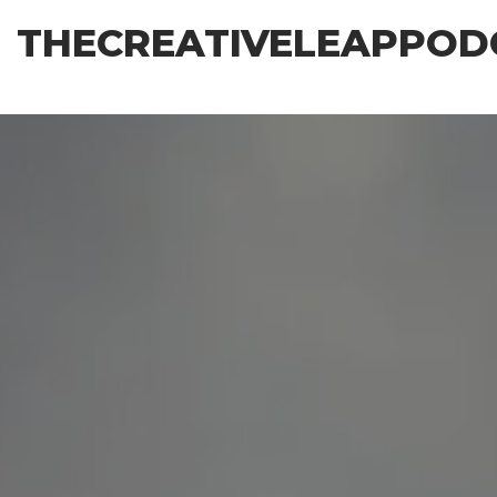
Skip
THECREATIVELEAPPOD
to
the
content