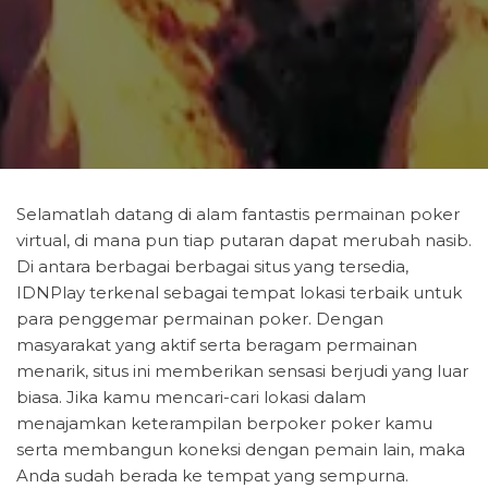
Selamatlah datang di alam fantastis permainan poker
virtual, di mana pun tiap putaran dapat merubah nasib.
Di antara berbagai berbagai situs yang tersedia,
IDNPlay terkenal sebagai tempat lokasi terbaik untuk
para penggemar permainan poker. Dengan
masyarakat yang aktif serta beragam permainan
menarik, situs ini memberikan sensasi berjudi yang luar
biasa. Jika kamu mencari-cari lokasi dalam
menajamkan keterampilan berpoker poker kamu
serta membangun koneksi dengan pemain lain, maka
Anda sudah berada ke tempat yang sempurna.