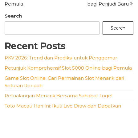
Pemula
bagi Penjudi Baru
Search
Search
Recent Posts
PKV 2026: Trend dan Prediksi untuk Penggemar
Petunjuk Komprehensif Slot 5000 Online bagi Pemula
Game Slot Online: Cari Permainan Slot Menarik dari
Setoran Rendah
Petualangan Menarik Bersama Sahabat Togel
Toto Macau Hari Ini: Ikuti Live Draw dan Dapatkan
Data Terbaru
Recent Comments