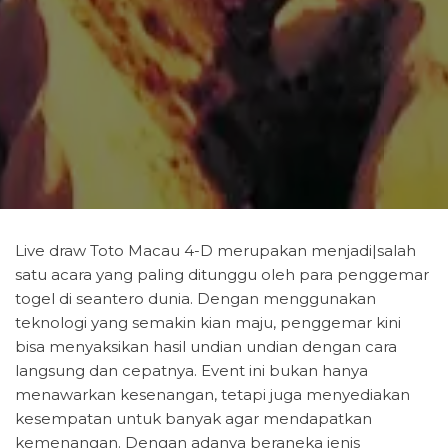
Live draw Toto Macau 4-D merupakan menjadi|salah
satu acara yang paling ditunggu oleh para penggemar
togel di seantero dunia. Dengan menggunakan
teknologi yang semakin kian maju, penggemar kini
bisa menyaksikan hasil undian undian dengan cara
langsung dan cepatnya. Event ini bukan hanya
menawarkan kesenangan, tetapi juga menyediakan
kesempatan untuk banyak agar mendapatkan
kemenangan. Dengan adanya beraneka jenis