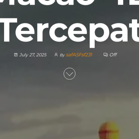
Tercepa
safASFsf231
Off
July 27, 2025
By