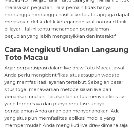
Macau 4D menjadi salah satu cara yang menarik untuk
merasakan perjudian. Para pemain tidak hanya
menunggu menunggu hasil di kertas, tetapi juga dapat
merasakan detik-detik ketegangan saat nomor ditarik
di layar. Hal ini tentu menambah pengalaman
perjudian yang lebih mengasyikkan dan interaktif.
Cara Mengikuti Undian Langsung
Toto Macau
Agar berpartisipasi dalam live draw Toto Macau, awal
Anda perlu mengidentifikasi situs ataupun website
yang memfasilitasi layanan tersebut. Sebagian besar
situs togel menawarkan metode siaran live dari
penarikan undian. Pastikanlah untuk menyeleksi situs
yang terpercaya dan punya reputasi supaya
pengalaman Anda aman dan menyenangkan. Ada
yang situs pun memfasilitasi aplikasi mobile yang
mempermudah Anda mengikuti live draw dimana saja.