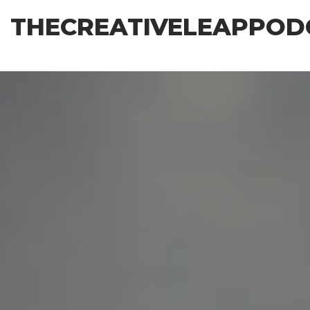
Skip
THECREATIVELEAPPOD
to
the
content