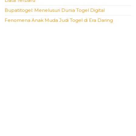
Data Terbaru
Bupatitogel: Menelusuri Dunia Togel Digital
Fenomena Anak Muda Judi Togel di Era Daring
Recent Comments
No comments to show.
Archives
August 2026
July 2026
June 2026
May 2026
April 2026
March 2026
February 2026