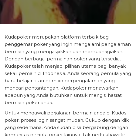
Kudapoker merupakan platform terbaik bagi
penggemar poker yang ingin mengalami pengalaman
bermain yang mengasyikkan dan membahagiakan.
Dengan berbagai permainan poker yang tersedia,
Kudapoker telah menjadi pilihan utama bagi banyak
sekali pemain di Indonesia. Anda seorang pemula yang
baru belajar atau pemain berpengalaman yang
mencari pentantangan, Kudapoker menawarkan
apapun yang Anda butuhkan untuk mengisi hasrat
bermain poker anda.
Untuk mengawali perjalanan bermain anda di Kudos
poker, proses login sangat mudah. Cukup dengan klik
yang sederhana, Anda sudah bisa bergabung dengan
komunitas pecinta poker lainnya. Tak perlu khawatir