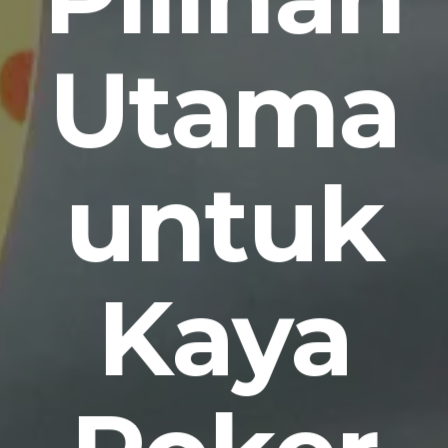
Utama
untuk
Kaya