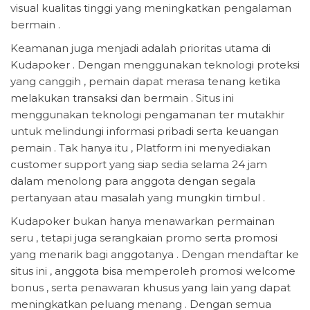
visual kualitas tinggi yang meningkatkan pengalaman
bermain .
Keamanan juga menjadi adalah prioritas utama di
Kudapoker . Dengan menggunakan teknologi proteksi
yang canggih , pemain dapat merasa tenang ketika
melakukan transaksi dan bermain . Situs ini
menggunakan teknologi pengamanan ter mutakhir
untuk melindungi informasi pribadi serta keuangan
pemain . Tak hanya itu , Platform ini menyediakan
customer support yang siap sedia selama 24 jam
dalam menolong para anggota dengan segala
pertanyaan atau masalah yang mungkin timbul .
Kudapoker bukan hanya menawarkan permainan
seru , tetapi juga serangkaian promo serta promosi
yang menarik bagi anggotanya . Dengan mendaftar ke
situs ini , anggota bisa memperoleh promosi welcome
bonus , serta penawaran khusus yang lain yang dapat
meningkatkan peluang menang . Dengan semua