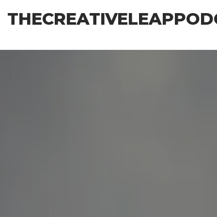
Skip
THECREATIVELEAPPOD
to
the
content