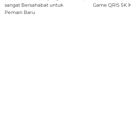
sangat Bersahabat untuk
Game QRIS 5K
Pemain Baru
Search
Search
Recent Posts
Petunjuk Komprehensif Slot 5000 Online bagi Pemula
Game Slot Online: Cari Permainan Slot Menarik dari
Setoran Rendah
Petualangan Menarik Bersama Sahabat Togel
Toto Macau Hari Ini: Ikuti Live Draw dan Dapatkan
Data Terbaru
Bupatitogel: Menelusuri Dunia Togel Digital