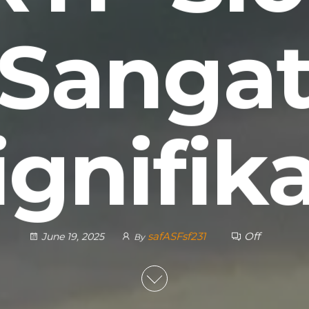
Sanga
ignifik
safASFsf231
Off
June 19, 2025
By