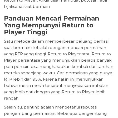
Return to Player, Anda bisa membuat putusan lebih
bijaksana saat bermain.
Panduan Mencari Permainan
Yang Mempunyai Return to
Player Tinggi
Satu metode dalam memperbesar peluang berhasil
saat bermain slot ialah dengan mencari permainan
yang RTP yang tinggi. Return to Player atau Return to
Player persentase yang menunjukkan berapa banyak
para pemain bisa mengharapkan kembali dari taruhan
mereka sepanjang waktu. Cari permainan yang punya
RTP lebih dari 95%, karena hal ini ini menunjukkan
bahwa mesin mesin tersebut menyediakan imbalan
yang lebih dari dengan yang Return to Player lebih
rendah.
Selain itu, penting adalah mengetahui reputasi
pengembang permainan. Beberapa pengembang