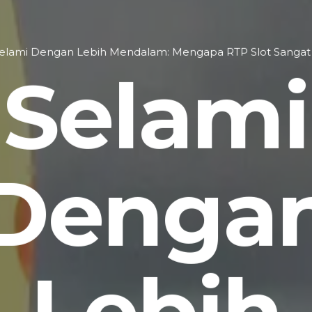
elami Dengan Lebih Mendalam: Mengapa RTP Slot Sangat S
Selami
Denga
Lebih