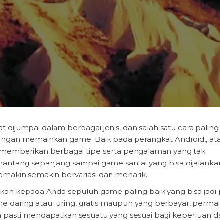
 dijumpai dalam berbagai jenis, dan salah satu cara paling
engan memainkan game. Baik pada perangkat Android,, at
memberikan berbagai tipe serta pengalaman yang tak
antang sepanjang sampai game santai yang bisa dijalanka
 semakin semakin bervariasi dan menarik.
ikan kepada Anda sepuluh game paling baik yang bisa jadi p
me daring atau luring, gratis maupun yang berbayar, perma
n pasti mendapatkan sesuatu yang sesuai bagi keperluan d