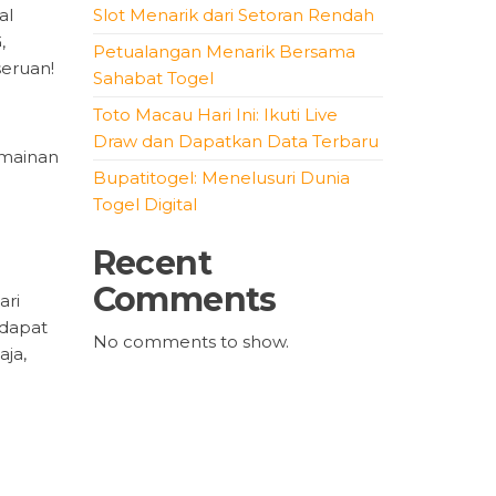
al
Slot Menarik dari Setoran Rendah
,
Petualangan Menarik Bersama
seruan!
Sahabat Togel
Toto Macau Hari Ini: Ikuti Live
Draw dan Dapatkan Data Terbaru
rmainan
Bupatitogel: Menelusuri Dunia
Togel Digital
Recent
Comments
ari
 dapat
No comments to show.
ja,
Archives
 dari
August 2026
r yang,
ng
July 2026