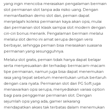
yang ingin mencoba merasakan pengalaman bermain
slot permainan slot tanpa ada risiko uang. Dengan
memanfaatkan demo slot dari, pemain dapat
menjelajahi koleksi permainan kaya akan opsi, mulai
dari permainan slot klasik sampai slot modern dengan
ciri-ciri bonus menarik. Pengalaman bermain melalui
melalui slot demo ini amat serupa dengan versi
berbayar, sehingga pemain bisa merasakan suasana
permainan yang sesungguhnya.
Melalui slot gratis, pemain tidak hanya dapat belajar
serta menyesuaikan diri terhadap bermacam-macam
tipe permainan, namun juga bisa dapat menemukan
rasa yang tepat sebelum menentukan untuk bertaruh
dengan cara nyata. Permainan slot dari PG Soft juga
menawarkan opsi serupa, menyediakan variasi option
bagi para penggemar permainan slot. Dengan
sejumlah opsi yang ada, gamer sekarang
mendapatkan akses tak terbatas dalam menemukan