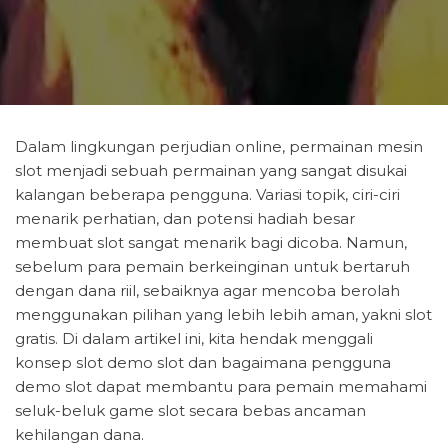
Dalam lingkungan perjudian online, permainan mesin
slot menjadi sebuah permainan yang sangat disukai
kalangan beberapa pengguna. Variasi topik, ciri-ciri
menarik perhatian, dan potensi hadiah besar
membuat slot sangat menarik bagi dicoba. Namun,
sebelum para pemain berkeinginan untuk bertaruh
dengan dana riil, sebaiknya agar mencoba berolah
menggunakan pilihan yang lebih lebih aman, yakni slot
gratis. Di dalam artikel ini, kita hendak menggali
konsep slot demo slot dan bagaimana pengguna
demo slot dapat membantu para pemain memahami
seluk-beluk game slot secara bebas ancaman
kehilangan dana.