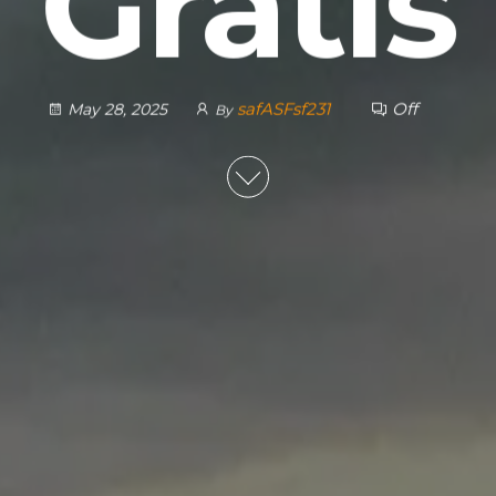
Gratis
safASFsf231
Off
May 28, 2025
By