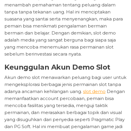
menambah pemahaman tentang peluang dalam
tanpa tanpa tekanan uang. Hal ini menciptakan
suasana yang santai serta menyenangkan, maka para
pemain bisa menikmati pengalaman bermain
bermain dan belajar. Dengan demikian, slot demo
adalah media yang sangat berguna bagi siapa saja
yang mencoba menemukan rasa permainan slot
sebelum berinvestasi secara nyata.
Keunggulan Akun Demo Slot
Akun demo slot menawarkan peluang bagi user untuk
mengeksplorasi berbagai jenis permainan slot tanpa
adanya ancaman kehilangan uang.
slot demo
Dengan
memanfaatkan account percobaan, pemain bisa
mencoba fasilitas yang tersedia, menguji taktik
permainan, dan merasakan berbagai topik dan visual
yang disuguhkan dari penyedia seperti Pragmatic Play
dan PG Soft. Hal ini membuat pengalaman game jadi