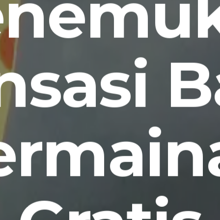
nemu
nsasi B
ermain