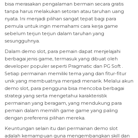
bisa merasakan pengalaman bermain secara gratis
tanpa harus melakukan setoran atau taruhan uang
nyata. Ini menjadi pilihan sangat tepat bagi para
pemula untuk ingin memahami cara kerja game
sebelum terjun terjun dalam taruhan yang
sesungguhnya.
Dalam demo slot, para pemain dapat menjelajahi
berbagai jenis game, termasuk yang dibuat oleh
developer populer seperti Pragmatic dan PG Soft .
Setiap permainan memiliki tema yang dan fitur-fitur
unik yang membuatnya menjadi menarik. Melalui akun
demo slot, para pengguna bisa mencoba berbagai
strategi yang serta mengetahui karakteristik
permainan yang beragam, yang mendukung para
pemain dalam memilih game game yang paling
dengan preferensi pilihan mereka.
Keuntungan selain itu dari permainan demo slot
adalah kemampuan guna mengembangkan skill dan